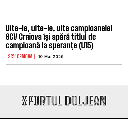
Company
Company
Uite-le, uite-le, uite campioanele!
SCV Craiova își apără titlul de
campioană la speranțe (U15)
SCV CRAIOVA
10 Mai 2026
SPORTUL DOLJEAN