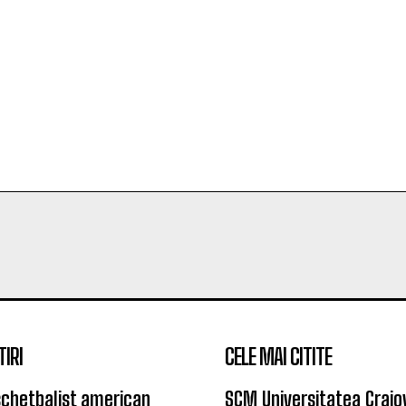
TIRI
CELE MAI CITITE
chetbalist american
SCM Universitatea Craio