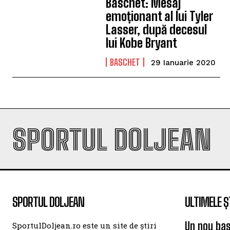
Baschet: Mesaj
emoționant al lui Tyler
Lasser, după decesul
lui Kobe Bryant
BASCHET
29 Ianuarie 2020
SPORTUL DOLJEAN
SPORTUL DOLJEAN
ULTIMELE Ș
Un nou bas
SportulDoljean.ro este un site de știri