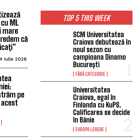
rtizează
TOP 5 THIS WEEK
i cu ML
i mare
SCM Universitatea
 credem că
Craiova debutează în
icați”
noul sezon cu
campioana Dinamo
4 Iulie 2026
București
FĂRĂ CATEGORIE
intea
iei:
Universitatea
străm pe
Craiova, egal în
 acest
Finlanda cu KuPS.
Calificarea se decide
în Bănie
EUROPA LEAGUE