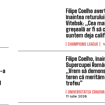
Filipe Coelho ave
înaintea returulu
a
Vitebsk: „Cea ma
greșeală ar fi să
suntem deja calif
CHAMPIONS LEAGUE
1
a
Filipe Coelho, îna
Supercupei Român
s-a
„Vrem să demon
teren că merităm
U
trofeu”
UNIVERSITATEA CRAIOVA
11 Iulie 2026