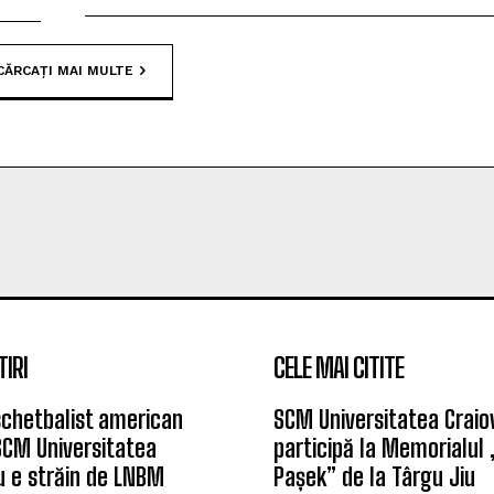
CĂRCAȚI MAI MULTE
TIRI
CELE MAI CITITE
chetbalist american
SCM Universitatea Craio
SCM Universitatea
participă la Memorialul
u e străin de LNBM
Pașek” de la Târgu Jiu