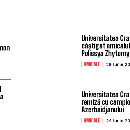
a
Universitatea Cra
câștigat amicalul
imon
Polissya Zhytomy
AMICALE
29 Iunie 2
l
Universitatea Cra
ea
remiză cu campio
Azerbaidjanului
AMICALE
24 Iunie 2