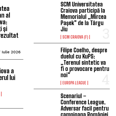
SCM Universitatea
intea
Craiova participă la
an al
Memorialul „Mircea
ova:
Pașek” de la Târgu
 și
Jiu
rezultat
SCM CRAIOVA (F)
Filipe Coelho, despre
 Iulie 2026
duelul cu KuPS:
„Terenul sintetic va
fi o provocare pentru
iova a
noi”
rul lui
EUROPA LEAGUE
Scenariul –
Conference League.
Adversar facil pentru
campioana României