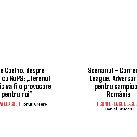
ipe Coelho, despre
Scenariul – Confe
l cu KuPS: „Terenul
League. Adversar 
ic va fi o provocare
pentru campio
pentru noi”
României
PA LEAGUE
CONFERENCE LEAGU
Ionuț Greere
Daniel Cruceru