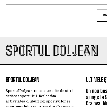
ÎN
SPORTUL DOLJEAN
SPORTUL DOLJEAN
ULTIMELE Ș
Un nou bas
SportulDoljean.ro este un site de știri
dedicat sportului. Reflectăm
ajunge la 
activitatea cluburilor, sportivilor și
Craiova. N
evenimentelor sportive din Craiova și