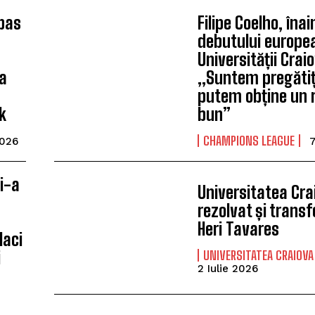
 pas
Filipe Coelho, îna
debutului europe
Universității Crai
a
„Suntem pregătiți
putem obține un 
k
bun”
CHAMPIONS LEAGUE
2026
7
i-a
Universitatea Cra
rezolvat și transfe
Heri Tavares
laci
UNIVERSITATEA CRAIOVA
i
2 Iulie 2026