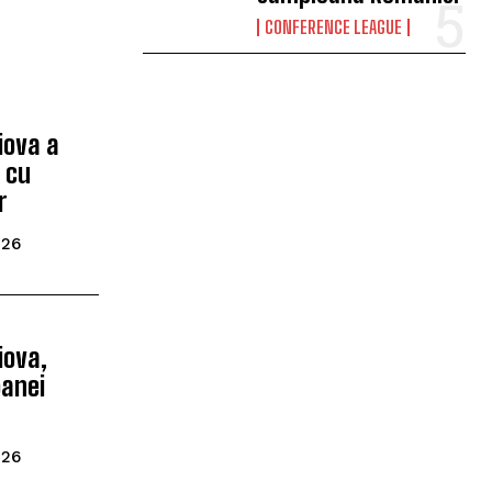
CONFERENCE LEAGUE
iova a
 cu
r
026
iova,
anei
026