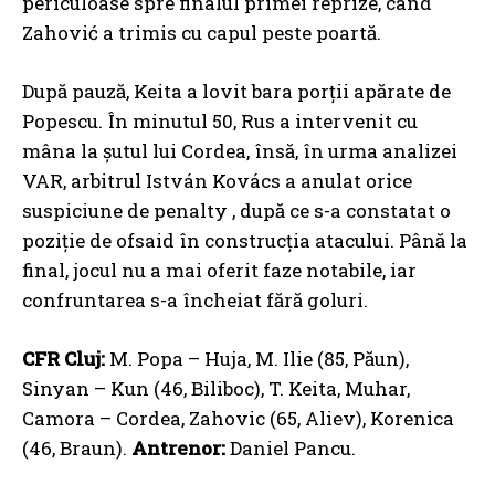
periculoase spre finalul primei reprize, când
Zahović a trimis cu capul peste poartă.
După pauză, Keita a lovit bara porții apărate de
Popescu. În minutul 50, Rus a intervenit cu
mâna la șutul lui Cordea, însă, în urma analizei
VAR, arbitrul István Kovács a anulat orice
suspiciune de penalty , după ce s-a constatat o
poziție de ofsaid în construcția atacului. Până la
final, jocul nu a mai oferit faze notabile, iar
confruntarea s-a încheiat fără goluri.
CFR Cluj:
M. Popa – Huja, M. Ilie (85, Păun),
Sinyan – Kun (46, Biliboc), T. Keita, Muhar,
Camora – Cordea, Zahovic (65, Aliev), Korenica
(46, Braun).
Antrenor:
Daniel Pancu.