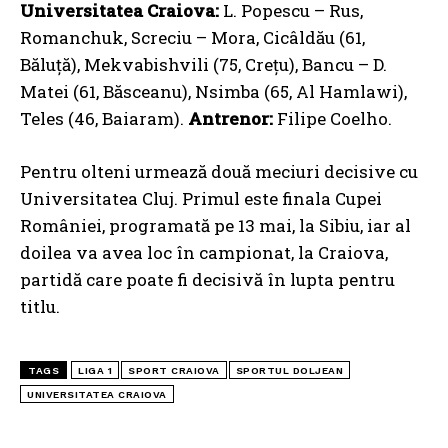
Universitatea Craiova:
L. Popescu – Rus,
Romanchuk, Screciu – Mora, Cicâldău (61,
Băluță), Mekvabishvili (75, Crețu), Bancu – D.
Matei (61, Băsceanu), Nsimba (65, Al Hamlawi),
Teles (46, Baiaram).
Antrenor:
Filipe Coelho.
Pentru olteni urmează două meciuri decisive cu
Universitatea Cluj. Primul este finala Cupei
României, programată pe 13 mai, la Sibiu, iar al
doilea va avea loc în campionat, la Craiova,
partidă care poate fi decisivă în lupta pentru
titlu.
TAGS
LIGA 1
SPORT CRAIOVA
SPORTUL DOLJEAN
UNIVERSITATEA CRAIOVA