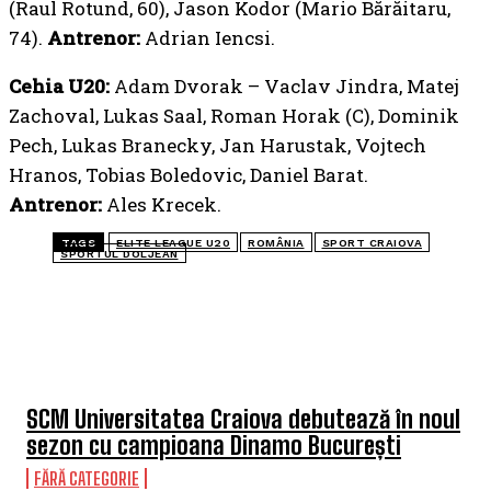
(Raul Rotund, 60), Jason Kodor (Mario Bărăitaru,
74).
Antrenor:
Adrian Iencsi.
Cehia
U20:
Adam Dvorak – Vaclav Jindra, Matej
Zachoval, Lukas Saal, Roman Horak (C), Dominik
Pech, Lukas Branecky, Jan Harustak, Vojtech
Hranos, Tobias Boledovic, Daniel Barat.
Antrenor:
Ales Krecek.
TAGS
ELITE LEAGUE U20
ROMÂNIA
SPORT CRAIOVA
SPORTUL DOLJEAN
TOP 5 ÎN ACEASTĂ SĂPTĂMÂNĂ
SCM Universitatea Craiova debutează în noul
sezon cu campioana Dinamo București
FĂRĂ CATEGORIE