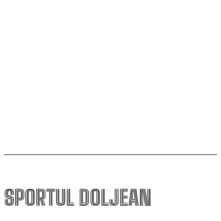
SCM Universitatea Craiova participă la Memorialul
„Mircea Pașek” de la Târgu Jiu
Filipe Coelho, despre duelul cu KuPS: „Terenul sintetic
va fi o provocare pentru noi”
Scenariul – Conference League. Adversar facil pentru
campioana României
SPORTUL DOLJEAN