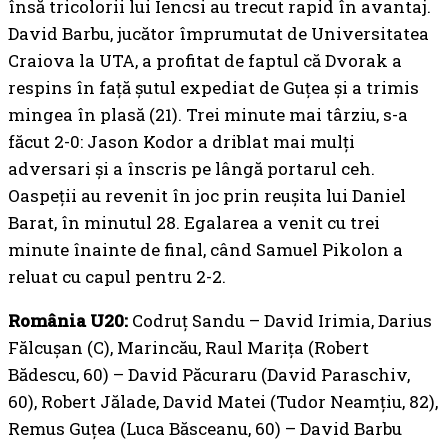
însă tricolorii lui Iencsi au trecut rapid în avantaj.
David Barbu, jucător împrumutat de Universitatea
Craiova la UTA, a profitat de faptul că Dvorak a
respins în față șutul expediat de Guțea și a trimis
mingea în plasă (21). Trei minute mai târziu, s-a
făcut 2-0: Jason Kodor a driblat mai mulți
adversari și a înscris pe lângă portarul ceh.
Oaspeții au revenit în joc prin reușita lui Daniel
Barat, în minutul 28. Egalarea a venit cu trei
minute înainte de final, când Samuel Pikolon a
reluat cu capul pentru 2-2.
România U20:
Codruț Sandu – David Irimia, Darius
Fălcușan (C), Marincău, Raul Marița (Robert
Bădescu, 60) – David Păcuraru (David Paraschiv,
60), Robert Jălade, David Matei (Tudor Neamțiu, 82),
Remus Guțea (Luca Băsceanu, 60) – David Barbu