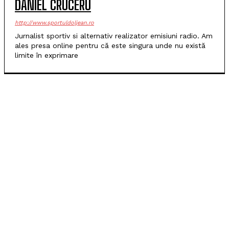
DANIEL CRUCERU
http://www.sportuldoljean.ro
Jurnalist sportiv si alternativ realizator emisiuni radio. Am
ales presa online pentru că este singura unde nu există
limite în exprimare
POPULARE
SCM Universitatea Craiova debutează în noul sezon
cu campioana Dinamo București
Universitatea Craiova, egal în Finlanda cu KuPS.
Calificarea se decide în Bănie