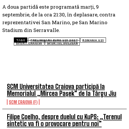
A doua partidă este programată marți, 9
septembrie, de la ora 21:30, în deplasare, contra
reprezentativei San Marino, pe San Marino
Stadium din Serravalle.
TAGS
PRELIMINARII EURO U21 2027
ROMANIA U21
SPORT CRAIOVA
SPORTUL DOLJEAN
TOP 5 ÎN ACEASTĂ SĂPTĂMÂNĂ
SCM Universitatea Craiova participă la
Memorialul „Mircea Pașek” de la Târgu Jiu
SCM CRAIOVA (F)
Filipe Coelho, despre duelul cu KuPS: „Terenul
sintetic va fi o provocare pentru noi”