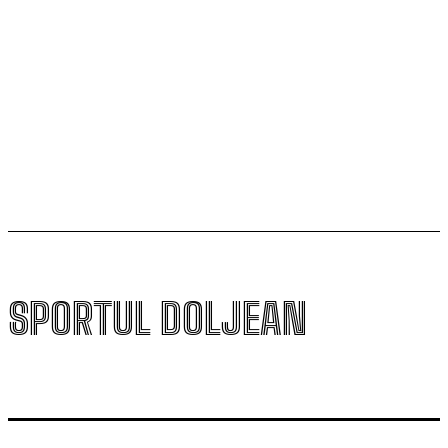
Universitatea Craiova și-a aflat posibila adversară din
play-off-ul Europa League
Un nou baschetbalist american ajunge la SCM
Universitatea Craiova. Nu e străin de LNBM
SPORTUL DOLJEAN