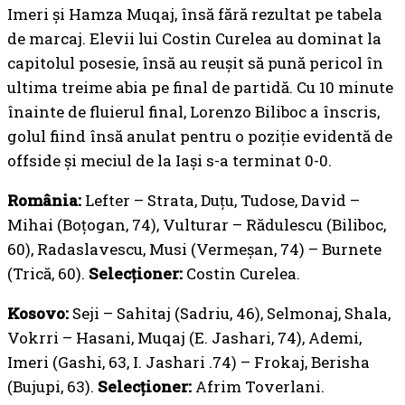
Imeri și Hamza Muqaj, însă fără rezultat pe tabela
de marcaj. Elevii lui Costin Curelea au dominat la
capitolul posesie, însă au reușit să pună pericol în
ultima treime abia pe final de partidă. Cu 10 minute
înainte de fluierul final, Lorenzo Biliboc a înscris,
golul fiind însă anulat pentru o poziție evidentă de
offside și meciul de la Iași s-a terminat 0-0.
România:
Lefter – Strata, Duțu, Tudose, David –
Mihai (Boțogan, 74), Vulturar – Rădulescu (Biliboc,
60), Radaslavescu, Musi (Vermeșan, 74) – Burnete
(Trică, 60).
Selecționer:
Costin Curelea.
Kosovo:
Seji – Sahitaj (Sadriu, 46), Selmonaj, Shala,
Vokrri – Hasani, Muqaj (E. Jashari, 74), Ademi,
Imeri (Gashi, 63, I. Jashari .74) – Frokaj, Berisha
(Bujupi, 63).
Selecționer:
Afrim Toverlani.