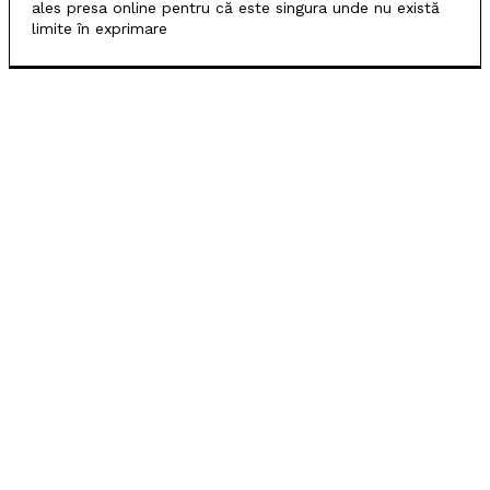
ales presa online pentru că este singura unde nu există
limite în exprimare
POPULARE
SCM Universitatea Craiova participă la Memorialul
„Mircea Pașek” de la Târgu Jiu
Filipe Coelho, despre duelul cu KuPS: „Terenul sintetic
va fi o provocare pentru noi”
Scenariul – Conference League. Adversar facil pentru
campioana României