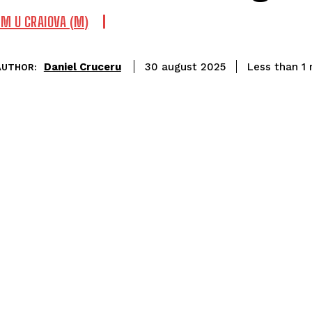
M U CRAIOVA (M)
Daniel Cruceru
Less than 1
m
30 august 2025
AUTHOR: