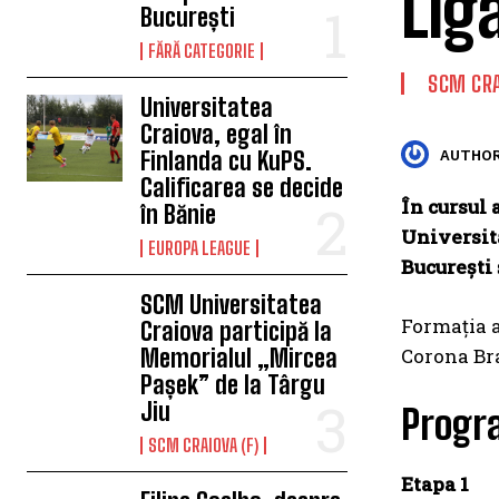
Liga
București
FĂRĂ CATEGORIE
SCM CRA
Universitatea
Craiova, egal în
Finlanda cu KuPS.
AUTHOR
Calificarea se decide
În cursul 
în Bănie
Universit
EUROPA LEAGUE
București
SCM Universitatea
Formația a
Craiova participă la
Memorialul „Mircea
Corona Bra
Pașek” de la Târgu
Jiu
Progra
SCM CRAIOVA (F)
Etapa 1