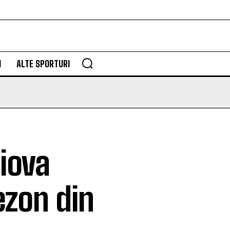
M
ALTE SPORTURI
iova
ezon din