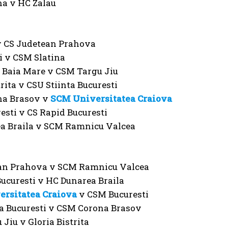
na v HC Zalau
v CS Judetean Prahova
i v CSM Slatina
 Baia Mare v CSM Targu Jiu
trita v CSU Stiinta Bucuresti
na Brasov v
SCM Universitatea Craiova
sti v CS Rapid Bucuresti
a Braila v SCM Ramnicu Valcea
an Prahova v SCM Ramnicu Valcea
ucuresti v HC Dunarea Braila
rsitatea Craiova
v CSM Bucuresti
ta Bucuresti v CSM Corona Brasov
Jiu v Gloria Bistrita