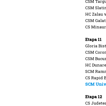
CSM Targu
CSM Slati
HC Zalau 
CSM Galat
CS Minaur 
Etapa 11
Gloria Bis
CSM Coron
CSM Bucur
HC Dunare
SCM Ramni
CS Rapid 
SCM Unive
Etapa 12
CS Judete