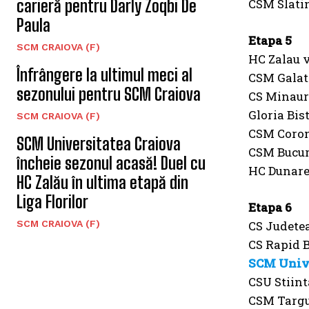
carieră pentru Darly Zoqbi De
CSM Slati
Paula
Etapa 5
SCM CRAIOVA (F)
HC Zalau 
Înfrângere la ultimul meci al
CSM Galat
sezonului pentru SCM Craiova
CS Minaur
Gloria Bis
SCM CRAIOVA (F)
CSM Coro
SCM Universitatea Craiova
CSM Bucure
încheie sezonul acasă! Duel cu
HC Dunare
HC Zalău în ultima etapă din
Liga Florilor
Etapa 6
SCM CRAIOVA (F)
CS Judete
CS Rapid B
SCM Unive
CSU Stiin
CSM Targu 