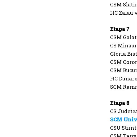
CSM Slati
HC Zalau 
Etapa 7
CSM Galat
CS Minaur
Gloria Bis
CSM Coron
CSM Bucure
HC Dunare
SCM Ramni
Etapa 8
CS Judete
SCM Unive
CSU Stiint
CSM Targu