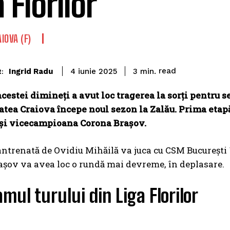
 Florilor
IOVA (F)
read
Ingrid Radu
3
min.
4 iunie 2025
:
acestei dimineți a avut loc tragerea la sorți pentru 
atea Craiova începe noul sezon la Zalău. Prima et
 și vicecampioana Corona Brașov.
ntrenată de Ovidiu Mihăilă va juca cu CSM București î
șov va avea loc o rundă mai devreme, în deplasare.
mul turului din Liga Florilor