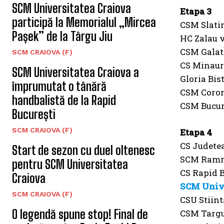
SCM Universitatea Craiova
Etapa 3
participă la Memorialul „Mircea
CSM Slati
Pașek” de la Târgu Jiu
HC Zalau 
CSM Galati
SCM CRAIOVA (F)
CS Minaur
SCM Universitatea Craiova a
Gloria Bis
împrumutat o tânără
CSM Coron
handbalistă de la Rapid
CSM Bucur
București
SCM CRAIOVA (F)
Etapa 4
CS Judete
Start de sezon cu duel oltenesc
SCM Ramni
pentru SCM Universitatea
CS Rapid 
Craiova
SCM Unive
SCM CRAIOVA (F)
CSU Stiint
O legendă spune stop! Final de
CSM Targu