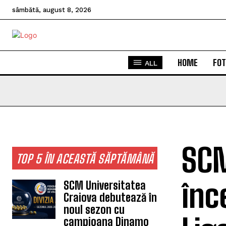
sâmbătă, august 8, 2026
HOME
FOT
ALL
SCM
TOP 5 ÎN ACEASTĂ SĂPTĂMÂNĂ
înc
SCM Universitatea
Craiova debutează în
noul sezon cu
campioana Dinamo