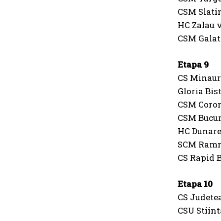
CSM Slati
HC Zalau v
CSM Galat
Etapa 9
CS Minaur
Gloria Bis
CSM Coron
CSM Bucur
HC Dunare
SCM Ramni
CS Rapid 
Etapa 10
CS Judete
CSU Stiint