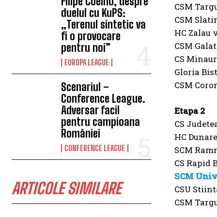
Filipe Coelho, despre
CSM Targu
duelul cu KuPS:
CSM Slatin
„Terenul sintetic va
HC Zalau 
fi o provocare
CSM Galati
pentru noi”
CS Minaur
EUROPA LEAGUE
Gloria Bis
CSM Coron
Scenariul –
Conference League.
Adversar facil
Etapa 2
pentru campioana
CS Judete
României
HC Dunare
CONFERENCE LEAGUE
SCM Ramni
CS Rapid 
SCM Unive
ARTICOLE SIMILARE
CSU Stiint
CSM Targu