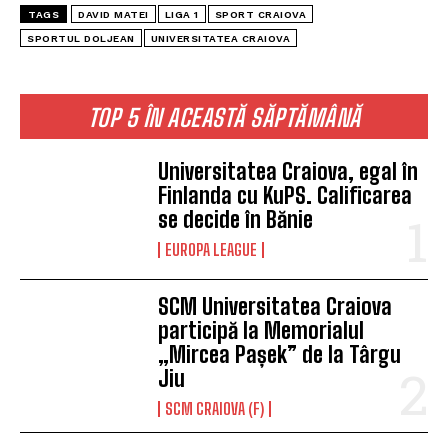
TAGS
DAVID MATEI
LIGA 1
SPORT CRAIOVA
SPORTUL DOLJEAN
UNIVERSITATEA CRAIOVA
TOP 5 ÎN ACEASTĂ SĂPTĂMÂNĂ
Universitatea Craiova, egal în
Finlanda cu KuPS. Calificarea
se decide în Bănie
EUROPA LEAGUE
SCM Universitatea Craiova
participă la Memorialul
„Mircea Pașek” de la Târgu
Jiu
SCM CRAIOVA (F)