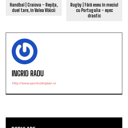
Handbal | Craiova – Reșița,
Rugby | Fără eseu în meciul
duel tare, în Valea Vlăicii
cu Portugalia – eșec
drastic
INGRID RADU
http://www.sportuldoljean.ro