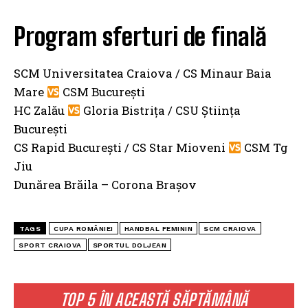
Program sferturi de finală
SCM Universitatea Craiova / CS Minaur Baia
Mare
CSM București
HC Zalău
Gloria Bistrița / CSU Știința
București
CS Rapid București / CS Star Mioveni
CSM Tg
Jiu
Dunărea Brăila – Corona Brașov
TAGS
CUPA ROMÂNIEI
HANDBAL FEMININ
SCM CRAIOVA
SPORT CRAIOVA
SPORTUL DOLJEAN
TOP 5 ÎN ACEASTĂ SĂPTĂMÂNĂ