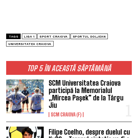
TAGS
LIGA 1
SPORT CRAIOVA
SPORTUL DOLJEAN
UNIVERSITATEA CRAIOVA
TOP 5 ÎN ACEASTĂ SĂPTĂMÂNĂ
SCM Universitatea Craiova
participă la Memorialul
„Mircea Pașek” de la Târgu
Jiu
SCM CRAIOVA (F)
Filipe Coelho, despre duelul cu