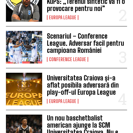
KuPS: „Terenul sintetic va fi o
provocare pentru noi”
EUROPA LEAGUE
Scenariul – Conference
League. Adversar facil pentru
campioana României
CONFERENCE LEAGUE
Universitatea Craiova și-a
aflat posibila adversară din
play-off-ul Europa League
EUROPA LEAGUE
Un nou baschetbalist
american ajunge la SCM
Universitatea Craiova. Nu e