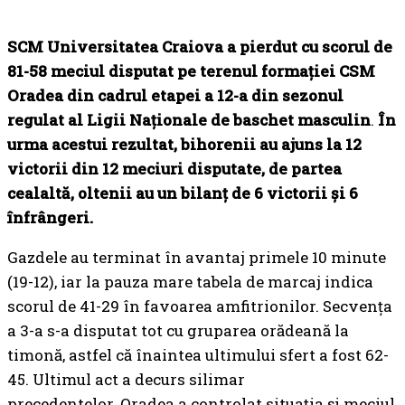
SCM Universitatea Craiova a pierdut cu scorul de
81-58 meciul disputat pe terenul formației CSM
Oradea din cadrul etapei a 12-a din sezonul
regulat al Ligii Naționale de baschet masculin
.
În
urma acestui rezultat, bihorenii au ajuns la 12
victorii din 12 meciuri disputate, de partea
cealaltă, oltenii au un bilanț de 6 victorii și 6
înfrângeri.
Gazdele au terminat în avantaj primele 10 minute
(19-12), iar la pauza mare tabela de marcaj indica
scorul de 41-29 în favoarea amfitrionilor. Secvența
a 3-a s-a disputat tot cu gruparea orădeană la
timonă, astfel că înaintea ultimului sfert a fost 62-
45. Ultimul act a decurs silimar
precedentelor. Oradea a controlat situația și meciul