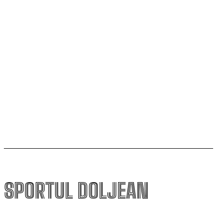
Scenariul – Conference League. Adversar facil pentru
campioana României
Universitatea Craiova și-a aflat posibila adversară din
play-off-ul Europa League
Un nou baschetbalist american ajunge la SCM
Universitatea Craiova. Nu e străin de LNBM
SPORTUL DOLJEAN