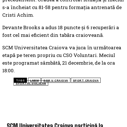
s-a încheiat cu 81-58 pentru formația antrenată de
Cristi Achim.
Devante Brooks a adus 18 puncte și 6 recuperări a
fost cel mai eficient din tabăra craioveană.
SCM Universitatea Craiova va juca în următoarea
etapă pe teren propriu cu CSO Voluntari. Meciul
este programat sâmbătă, 21 decembrie, de la ora
18:00.
TAGS
LNBM
SCM U CRAIOVA
SPORT CRAIOVA
SPORTUL DOLJEAN
TOP 5 ÎN ACEASTĂ SĂPTĂMÂNĂ
SCM Universitatea Craiova participă la