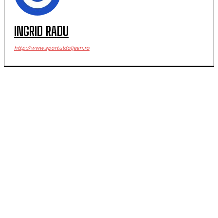
INGRID RADU
http://www.sportuldoljean.ro
POPULARE
SCM Universitatea Craiova participă la Memorialul
„Mircea Pașek” de la Târgu Jiu
Filipe Coelho, despre duelul cu KuPS: „Terenul sintetic
va fi o provocare pentru noi”