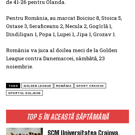
de 41-26 pentru Olanda.
Pentru România, au marcat Boiciuc 8, Stoica 5,
Ostase 3, Seraficeanu 2, Necula 2, Gogîrlă 1,
Dindiligan 1, Popa 1, Lupei 1, Jipa 1, Grozav 1.
România va juca al doilea meci de la Golden
League contra Danemarcei, sâmbătă, 23
noiembrie.
TAGS
GOLDEN LEAGUE
ROMÂNIA
SPORT CRAIOVA
SPORTUL DOLJEAN
TOP 5 ÎN ACEASTĂ SĂPTĂMÂNĂ
SCM Universitatea Craiova,