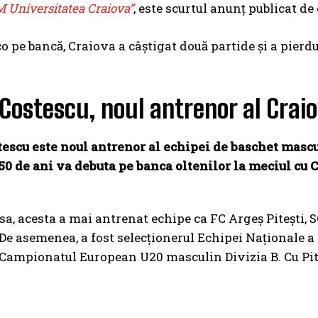
M Universitatea Craiova”
, este scurtul anunț publicat de
o pe bancă, Craiova a câștigat două partide și a pierdu
Costescu, noul antrenor al Craio
tescu este noul antrenor al echipei de baschet masc
50 de ani va debuta pe banca oltenilor la meciul cu 
 sa, acesta a mai antrenat echipe ca FC Argeș Pitești,
 De asemenea, a fost selecționerul Echipei Naționale a
 Campionatul European U20 masculin Divizia B. Cu Pite