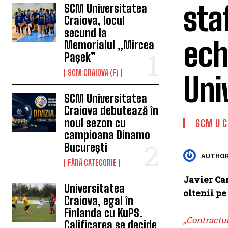
sta
SCM Universitatea
Craiova, locul
secund la
ech
Memorialul „Mircea
Pașek”
SCM CRAIOVA (F)
Uni
SCM Universitatea
Craiova debutează în
noul sezon cu
SCM U C
campioana Dinamo
București
AUTHOR
FĂRĂ CATEGORIE
Javier Ca
Universitatea
oltenii pe
Craiova, egal în
Finlanda cu KuPS.
„Contractul
Calificarea se decide