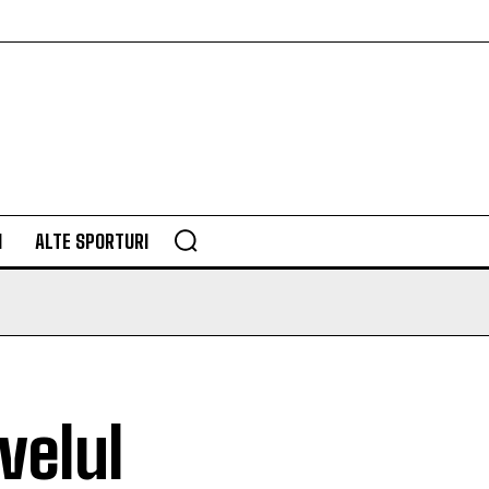
M
ALTE SPORTURI
velul