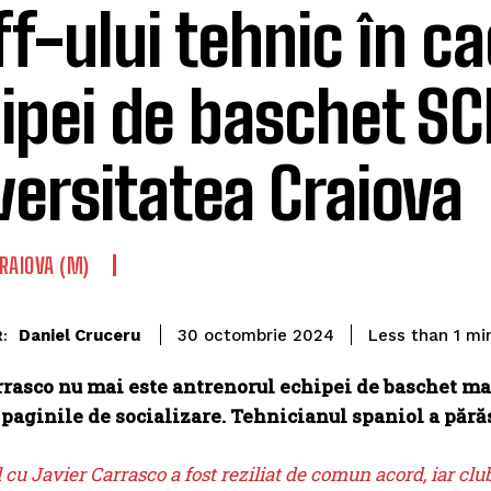
ff-ului tehnic în ca
ipei de baschet S
versitatea Craiova
RAIOVA (M)
Daniel Cruceru
Less than 1
min
30 octombrie 2024
:
rrasco nu mai este antrenorul echipei de baschet m
 paginile de socializare. Tehnicianul spaniol a pără
 cu Javier Carrasco a fost reziliat de comun acord, iar clu