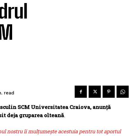
drul
CM
read
.
asculin SCM Universitatea Craiova, anunță
sit deja gruparea olteană
.
bul nostru îi mulțumește acestuia pentru tot aportul