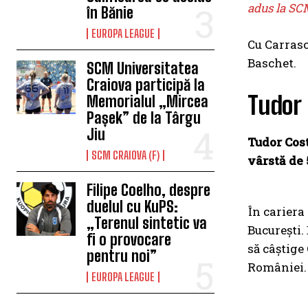
adus la SC
în Bănie
EUROPA LEAGUE
Cu Carrasc
Baschet.
SCM Universitatea
Craiova participă la
Tudor 
Memorialul „Mircea
Pașek” de la Târgu
Jiu
Tudor Cos
SCM CRAIOVA (F)
vârstă de 
Filipe Coelho, despre
duelul cu KuPS:
În cariera
„Terenul sintetic va
București.
fi o provocare
să câștige
pentru noi”
României.
EUROPA LEAGUE