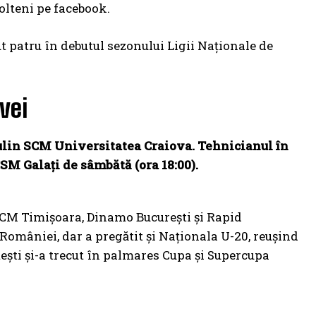
 olteni pe facebook.
t patru în debutul sezonului Ligii Naționale de
vei
ulin SCM Universitatea Craiova. Tehnicianul în
CSM Galați de sâmbătă (ora 18:00).
 SCM Timișoara, Dinamo București și Rapid
 României, dar a pregătit și Naționala U-20, reușind
ști și-a trecut în palmares Cupa și Supercupa