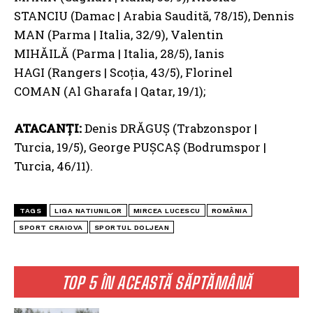
STANCIU (Damac | Arabia Saudită, 78/15), Dennis
MAN (Parma | Italia, 32/9), Valentin
MIHĂILĂ (Parma | Italia, 28/5), Ianis
HAGI (Rangers | Scoția, 43/5), Florinel
COMAN (Al Gharafa | Qatar, 19/1);
ATACANȚI:
Denis DRĂGUȘ (Trabzonspor |
Turcia, 19/5), George PUȘCAȘ (Bodrumspor |
Turcia, 46/11).
TAGS
LIGA NATIUNILOR
MIRCEA LUCESCU
ROMÂNIA
SPORT CRAIOVA
SPORTUL DOLJEAN
TOP 5 ÎN ACEASTĂ SĂPTĂMÂNĂ