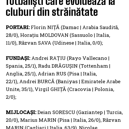
fotbaliști care evoluează la
cluburi din străinătate
PORTARI:
Florin NIȚĂ (Damac | Arabia Saudită,
28/0), Horațiu MOLDOVAN (Sassuolo | Italia,
11/0), Răzvan SAVA (Udinese | Italia, 0/0);
FUNDAȘI:
Andrei RAȚIU (Rayo Vallecano |
Spania, 25/1), Radu DRĂGUȘIN (Tottenham |
Anglia, 25/1), Adrian RUS (Pisa | Italia,
22/1), Andrei BURCĂ (Baniyas | Emiratele Arabe
Unite, 35/1), Virgil GHIȚĂ (Cracovia | Polonia,
2/0);
MIJLOCAȘI:
Deian SORESCU (Gaziantep | Turcia,
20/0), Marius MARIN (Pisa | Italia, 26/0), Răzvan
MARIN (Cagliari | Italia, 63/9), Nicolae