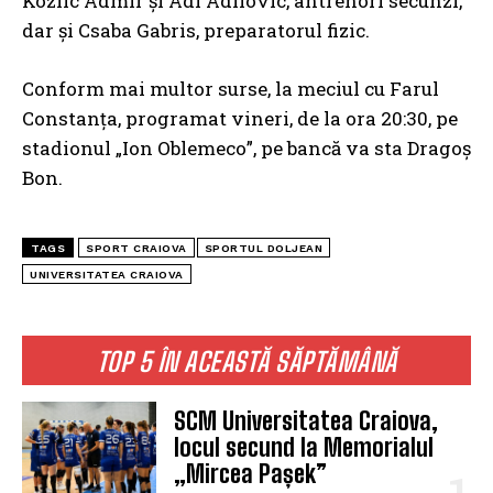
Kozlic Admir şi Adi Adilovic, antrenori secunzi,
dar și Csaba Gabris, preparatorul fizic.
Conform mai multor surse, la meciul cu Farul
Constanța, programat vineri, de la ora 20:30, pe
stadionul „Ion Oblemeco”, pe bancă va sta Dragoș
Bon.
TAGS
SPORT CRAIOVA
SPORTUL DOLJEAN
UNIVERSITATEA CRAIOVA
TOP 5 ÎN ACEASTĂ SĂPTĂMÂNĂ
SCM Universitatea Craiova,
locul secund la Memorialul
„Mircea Pașek”