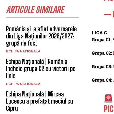
ARTICOLE SIMILARE
— 
România și-a aflat adversarele
LIGA C
din Liga Națiunilor 2026/2027:
Grupa C1:
S
grupă de foc!
ECHIPA NATIONALA
Grupa C2:
Echipa Națională | România
Grupa C3:
încheie grupa C2 cu victorii pe
linie
Grupa C4:
ECHIPA NATIONALA
Echipa Națională | Mircea
Lucescu a prefațat meciul cu
PI
Cipru