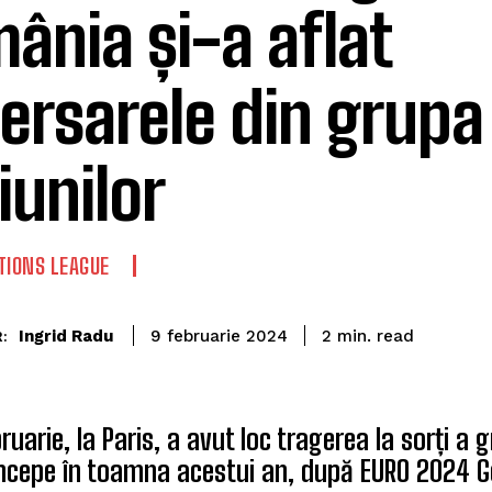
ânia și-a aflat
ersarele din grupa 
iunilor
TIONS LEAGUE
read
Ingrid Radu
2
min.
9 februarie 2024
:
bruarie, la Paris, a avut loc tragerea la sorți a 
începe în toamna acestui an, după EURO 2024 