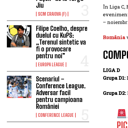
Jiu
În Liga C,
SCM CRAIOVA (F)
evenimentu
– noiembri
Filipe Coelho, despre
duelul cu KuPS:
România
v
„Terenul sintetic va
fi o provocare
COMPO
pentru noi”
EUROPA LEAGUE
LIGA D
Grupa D1:
L
Scenariul –
Conference League.
Adversar facil
Grupa D2:
pentru campioana
României
CONFERENCE LEAGUE
PI