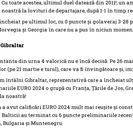
 Cu toate acestea, ultimul duel datează din 2011!, un a
 noastră la lovituri de departajare, după 1-1 în timp 
încheiat pe ultimul loc, cu 0 puncte și golaveraj 3-28
 Norvegia și Georgia în care nu a pus în niciun momen
 Gibraltar
tanta din urna 4 valorică nu e încă decisă. Pe 26 mart
or (pe 21 martie e turul), care va fi învingătoare și, im
 întâlni Gibraltar, reprezentativă care a încheiat ulti
ariile EURO 2024 o grupă cu Franța, Țările de Jos, Grec
la noastră!
 a avut calificări EURO 2024 mult mai reușite și const
 Balticii au terminat cu 6 puncte preliminariile recent
, Bulgaria și Muntenegru.