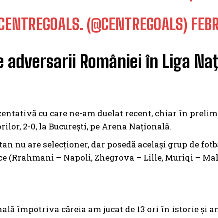
CENTREGOALS. (@CENTREGOALS)
FEBR
 adversarii României în Liga Na
entativă cu care ne-am duelat recent, chiar în prelimi
orilor, 2-0, la București, pe Arena Națională.
n nu are selecționer, dar posedă același grup de fotb
ce (Rrahmani – Napoli, Zhegrova – Lille, Muriqi – Mall
ală împotriva căreia am jucat de 13 ori în istorie și 