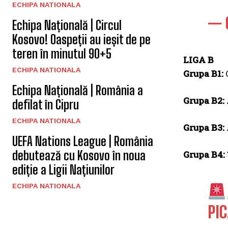
ECHIPA NATIONALA
— 
Echipa Națională | Circul
Kosovo! Oaspeții au ieșit de pe
teren în minutul 90+5
LIGA B
ECHIPA NATIONALA
Grupa B1:
C
Echipa Națională | România a
Grupa B2:
defilat în Cipru
ECHIPA NATIONALA
Grupa B3:
UEFA Nations League | România
debutează cu Kosovo în noua
Grupa B4:
ediție a Ligii Națiunilor
ECHIPA NATIONALA
PI