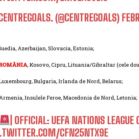
CENTREGOALS. (@CENTREGOALS)
FEBR
uedia, Azerbaijan, Slovacia, Estonia;
ROMÂNIA
, Kosovo, Cipru, Lituania/Gibraltar (cele do
Luxembourg, Bulgaria, Irlanda de Nord, Belarus;
Armenia, Insulele Feroe, Macedonia de Nord, Letonia;
| OFFICIAL: UEFA NATIONS LEAGUE 
C.TWITTER.COM/CFN25NTX9E