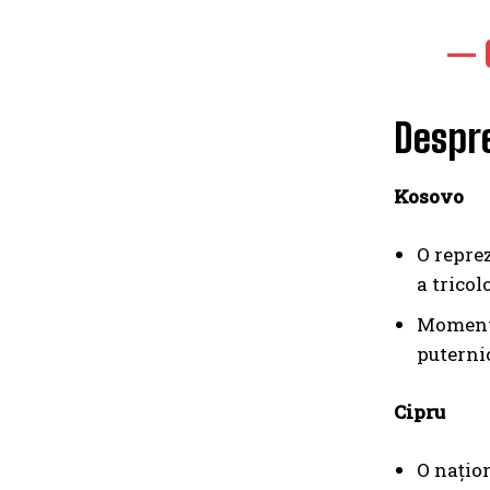
— 
Despre
Kosovo
O reprez
a tricol
Momenta
puterni
Cipru
O națion