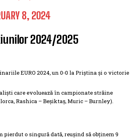
UARY 8, 2024
ţiunilor 2024/2025
nariile EURO 2024, un 0-0 la Priștina și o victorie
aliști care evoluează în campionate străine
orca, Rashica – Beșiktaș, Muric – Burnley).
am pierdut o singură dată, reușind să obținem 9