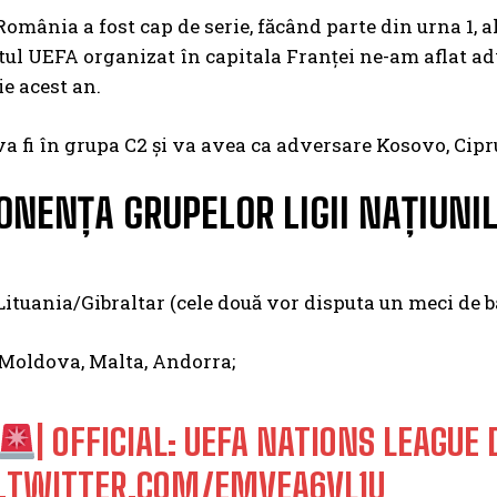
 România a fost cap de serie, făcând parte din urna 1, 
l UEFA organizat în capitala Franței ne-am aflat adve
e acest an.
a fi în grupa C2 și va avea ca adversare Kosovo, Cipru 
NENȚA GRUPELOR LIGII NAȚIUNI
ituania/Gibraltar (cele două vor disputa un meci de b
Moldova, Malta, Andorra;
| OFFICIAL: UEFA NATIONS LEAGUE 
C.TWITTER.COM/EMVEA6VL1U