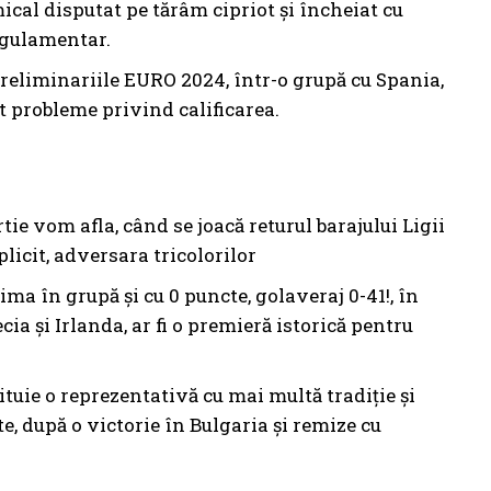
mical disputat pe tărâm cipriot și încheiat cu
regulamentar.
 preliminariile EURO 2024, într-o grupă cu Spania,
t probleme privind calificarea.
ie vom afla, când se joacă returul barajului Ligii
plicit, adversara tricolorilor
ma în grupă și cu 0 puncte, golaveraj 0-41!, în
ia și Irlanda, ar fi o premieră istorică pentru
ituie o reprezentativă cu mai multă tradiție și
e, după o victorie în Bulgaria și remize cu