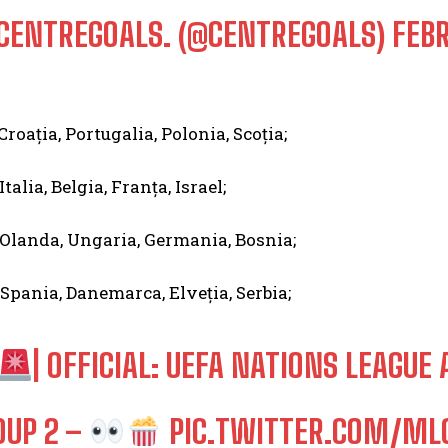
CENTREGOALS. (@CENTREGOALS)
FEBR
Croația, Portugalia, Polonia, Scoția;
Italia, Belgia, Franța, Israel;
Olanda, Ungaria, Germania, Bosnia;
Spania, Danemarca, Elveția, Serbia;
| OFFICIAL: UEFA NATIONS LEAGUE 
OUP 2 –
PIC.TWITTER.COM/M