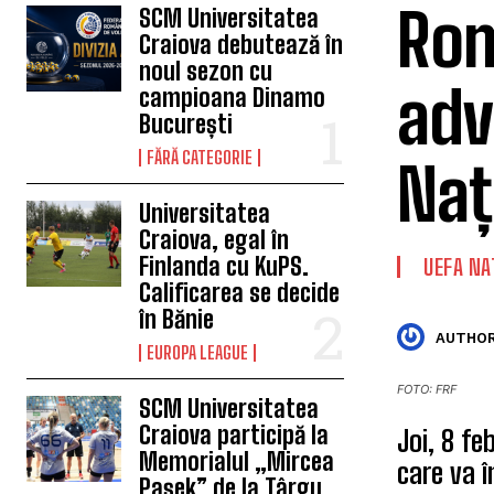
Rom
SCM Universitatea
Craiova debutează în
noul sezon cu
adv
campioana Dinamo
București
FĂRĂ CATEGORIE
Naț
Universitatea
Craiova, egal în
Finlanda cu KuPS.
UEFA NA
Calificarea se decide
în Bănie
AUTHOR
EUROPA LEAGUE
FOTO: FRF
SCM Universitatea
Craiova participă la
Joi, 8 fe
Memorialul „Mircea
care va 
Pașek” de la Târgu