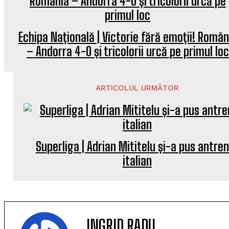
Echipa Națională | Victorie fără emoții! Român
– Andorra 4-0 și tricolorii urcă pe primul loc
ARTICOLUL URMĂTOR
Superliga | Adrian Mititelu și-a pus antre
italian
INGRID RADU