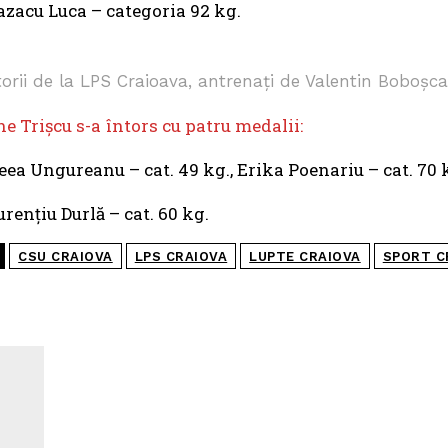
zacu Luca – categoria 92 kg.
orii de la LPS Craioava, antrenați de Valentin Boboşc
e Trişcu s-a întors cu patru medalii:
a Ungureanu – cat. 49 kg., Erika Poenariu – cat. 70 kg
rențiu Durlă – cat. 60 kg.
CSU CRAIOVA
LPS CRAIOVA
LUPTE CRAIOVA
SPORT C