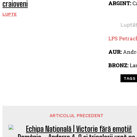
craioveni
ARGINT:
Ca
LUPTE
Luptăt
LPS Petrach
AUR:
Andree
BRONZ:
Lau
TAGS
ARTICOLUL PRECEDENT