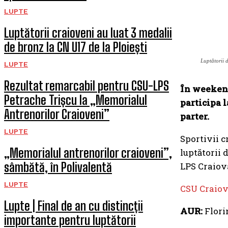
LUPTE
Luptătorii craioveni au luat 3 medalii
de bronz la CN U17 de la Ploiești
Luptătorii 
LUPTE
Rezultat remarcabil pentru CSU-LPS
În weekend
Petrache Trișcu la „Memorialul
participa 
Antrenorilor Craioveni”
parter.
LUPTE
Sportivii c
„Memorialul antrenorilor craioveni”,
luptătorii 
sâmbătă, în Polivalentă
LPS Craiov
LUPTE
CSU Craiova
Lupte | Final de an cu distincții
AUR:
Flori
importante pentru luptătorii