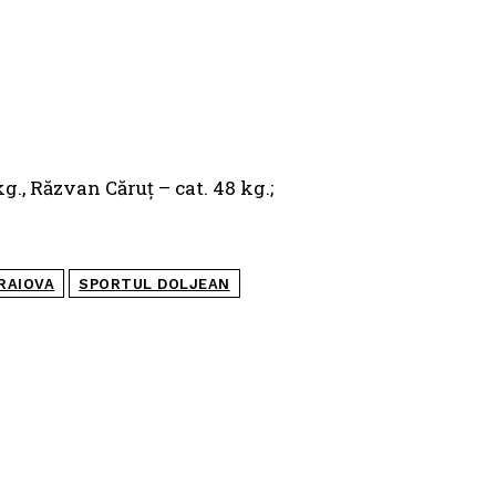
a
., Răzvan Căruț – cat. 48 kg.;
RAIOVA
SPORTUL DOLJEAN
POPULARE