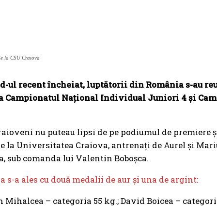
de la CSU Craiova
-ul recent încheiat, luptătorii din România s-au reu
la Campionatul Național Individual Juniori 4 și Cam
raioveni nu puteau lipsi de pe podiumul de premiere și 
de la Universitatea Craiova, antrenați de Aurel și Mari
a, sub comanda lui Valentin Boboșca.
 s-a ales cu două medalii de aur şi una de argint:
n Mihalcea – categoria 55 kg.; David Boicea – categori