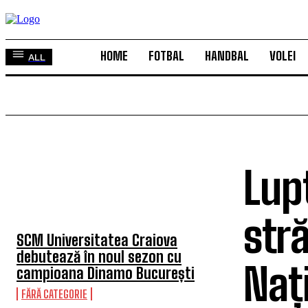
HOME
FOTBAL
HANDBAL
VOLEI
ALL
Lupt
TOP 5 ÎN ACEASTĂ SĂPTĂMÂNĂ
str
SCM Universitatea Craiova
debutează în noul sezon cu
Naț
campioana Dinamo București
FĂRĂ CATEGORIE