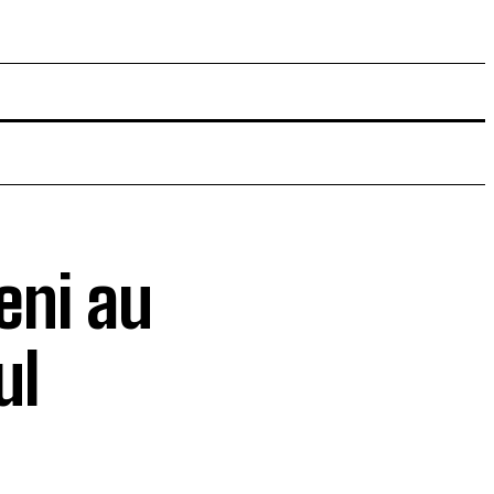
veni au
ul