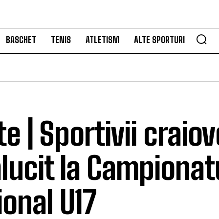
BASCHET
TENIS
ATLETISM
ALTE SPORTURI
e | Sportivii craio
ălucit la Campionat
ional U17