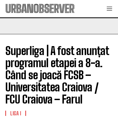
URBANOBSERVER
Superliga | A fost anunțat
programul etapei a 8-a.
Când se joacă FCSB –
Universitatea Craiova /
FCU Craiova – Farul
LIGA I