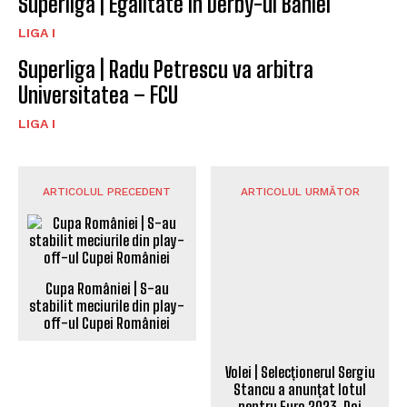
Superliga | Egalitate în Derby-ul Băniei
LIGA I
Superliga | Radu Petrescu va arbitra
Universitatea – FCU
LIGA I
ARTICOLUL PRECEDENT
ARTICOLUL URMĂTOR
Cupa României | S-au
stabilit meciurile din play-
off-ul Cupei României
Volei | Selecționerul Sergiu
Stancu a anunțat lotul
pentru Euro 2023. Doi
jucători de la SCMU Craiova
merg în Israel