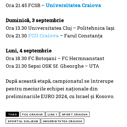
Ora 21.45 FCSB –
Universitatea Craiova
Duminică, 3 septembrie
Ora 13.30 Universitatea Cluj – Politehnica Iași
Ora 21.30
FCU Craiova
– Farul Constanța
Luni, 4 septembrie
Ora 18.30 FC Botoșani – FC Hermnanstast
Ora 21.30 Sepsi OSK Sf. Gheorghe – UTA
După această etapă, campionatul se întrerupe
pentru meciurile echipei naționale din
preliminariile EURO 2024, cu Israel și Kosovo.
TAGS
FCU CRAIOVA
LIGA 1
SPORT CRAIOVA
SPORTUL DOLJEAN
UNIVERSITATEA CRAIOVA