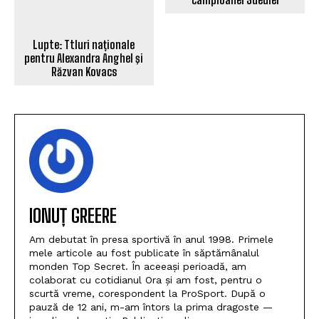
pentru Alexandra Anghel şi
joacă miercuri pe terenul
Răzvan Kovacs
campioanei Suediei
IONUȚ GREERE
Am debutat în presa sportivă în anul 1998. Primele
mele articole au fost publicate în săptămânalul
monden Top Secret. În aceeași perioadă, am
colaborat cu cotidianul Ora și am fost, pentru o
scurtă vreme, corespondent la ProSport. După o
pauză de 12 ani, m-am întors la prima dragoste —
jurnalismul sportiv. Publicația online
www.sportuldoljean.ro a apărut din dorința de a
aduce în casele dumneavoastră cele mai proaspete
informații despre performanțele sportivilor doljeni.