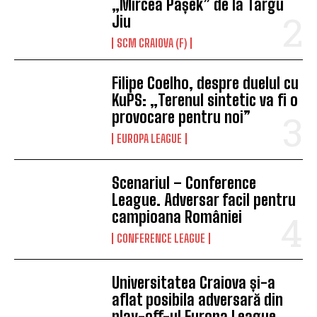
„Mircea Pașek” de la Târgu
Jiu
SCM CRAIOVA (F)
Filipe Coelho, despre duelul cu
KuPS: „Terenul sintetic va fi o
provocare pentru noi”
EUROPA LEAGUE
Scenariul – Conference
League. Adversar facil pentru
campioana României
CONFERENCE LEAGUE
Universitatea Craiova și-a
aflat posibila adversară din
play-off-ul Europa League