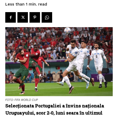
read
Less than 1
min.
FOTO: FIFA WORLD CUP
Selecționata Portugaliei a învins naționala
Uruguayului, scor 2-0, luni seara în ultimul