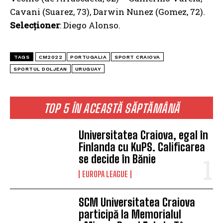
Cavani (Suarez, 73), Darwin Nunez (Gomez, 72).
Selecționer
: Diego Alonso.
TAGS
CM2022
PORTUGALIA
SPORT CRAIOVA
SPORTUL DOLJEAN
URUGUAY
TOP 5 ÎN ACEASTĂ SĂPTĂMÂNĂ
Universitatea Craiova, egal în
Finlanda cu KuPS. Calificarea
se decide în Bănie
EUROPA LEAGUE
SCM Universitatea Craiova
participă la Memorialul