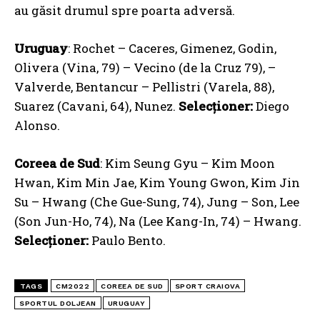
au găsit drumul spre poarta adversă.
Uruguay
: Rochet – Caceres, Gimenez, Godin,
Olivera (Vina, 79) – Vecino (de la Cruz 79), –
Valverde, Bentancur – Pellistri (Varela, 88),
Suarez (Cavani, 64), Nunez.
Selecționer:
Diego
Alonso.
Coreea de Sud
: Kim Seung Gyu – Kim Moon
Hwan, Kim Min Jae, Kim Young Gwon, Kim Jin
Su – Hwang (Che Gue-Sung, 74), Jung – Son, Lee
(Son Jun-Ho, 74), Na (Lee Kang-In, 74) – Hwang.
Selecționer:
Paulo Bento.
TAGS
CM2022
COREEA DE SUD
SPORT CRAIOVA
SPORTUL DOLJEAN
URUGUAY