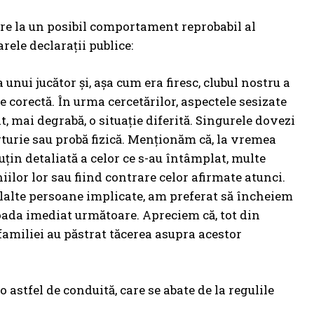
ire la un posibil comportament reprobabil al
le declaraţii publice:
unui jucător şi, aşa cum era firesc, clubul nostru a
e corectă. În urma cercetărilor, aspectele sesizate
 mai degrabă, o situaţie diferită. Singurele dovezi
ărturie sau probă fizică. Menţionăm că, la vremea
ţin detaliată a celor ce s-au întâmplat, multe
lor lor sau fiind contrare celor afirmate atunci.
elelalte persoane implicate, am preferat să încheiem
oada imediat următoare. Apreciem că, tot din
 familiei au păstrat tăcerea asupra acestor
 astfel de conduită, care se abate de la regulile