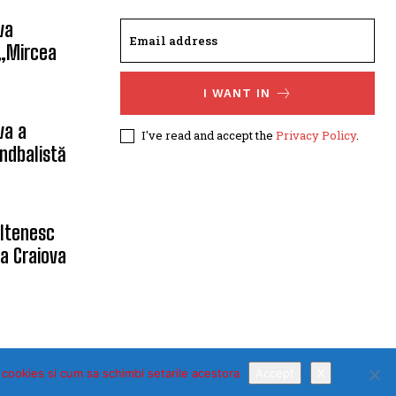
SUBSCRIBE
va
 „Mircea
I WANT IN
va a
I've read and accept the
Privacy Policy
.
ndbalistă
oltenesc
a Craiova
 cookies si cum sa schimbi setarile acestora
Accept
X