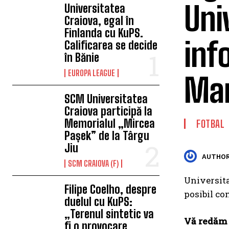
Uni
Universitatea
Craiova, egal în
Finlanda cu KuPS.
inf
Calificarea se decide
în Bănie
EUROPA LEAGUE
Ma
SCM Universitatea
Craiova participă la
Memorialul „Mircea
FOTBAL
Pașek” de la Târgu
Jiu
AUTHOR
SCM CRAIOVA (F)
Universita
Filipe Coelho, despre
posibil co
duelul cu KuPS:
„Terenul sintetic va
Vă redăm m
fi o provocare