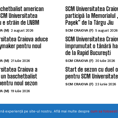
TIRI
CELE MAI CITITE
chetbalist american
SCM Universitatea Craio
SCM Universitatea
participă la Memorialul
u e străin de LNBM
Pașek” de la Târgu Jiu
A (M)
2 august 2026
SCM CRAIOVA (F)
5 august 2026
sitatea Craiova aduce
SCM Universitatea Craio
ymaker pentru noul
împrumutat o tânără ha
de la Rapid București
A (M)
21 iulie 2026
SCM CRAIOVA (F)
30 iulie 2026
sitatea Craiova a
Start de sezon cu duel 
 un baschetbalist
pentru SCM Universitate
ună experiență pe site-ul nostru. Află mai multe despre
cum sa folosesti
pentru noul sezon
SCM CRAIOVA (F)
23 iunie 2026