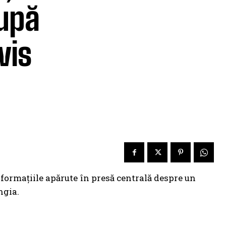
după
vis
formațiile apărute în presă centrală despre un
ngia.