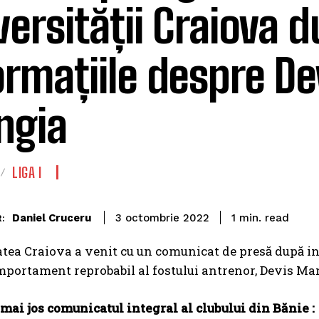
versității Craiova 
ormațiile despre De
ngia
LIGA I
read
Daniel Cruceru
1
min.
3 octombrie 2022
:
tea Craiova a venit cu un comunicat de presă după in
mportament reprobabil al fostului antrenor, Devis Ma
ai jos comunicatul integral al clubului din Bănie :