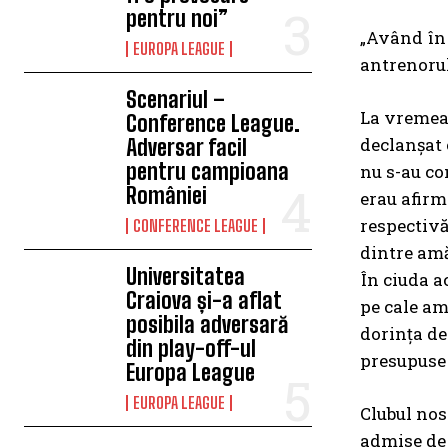
pentru noi”
„Având în 
EUROPA LEAGUE
antrenorul
Scenariul –
La vremea r
Conference League.
declanşat 
Adversar facil
pentru campioana
nu s-au co
României
erau afirm
respectivă
CONFERENCE LEAGUE
dintre amă
Universitatea
În ciuda a
Craiova și-a aflat
pe cale am
posibila adversară
dorinţa de
din play-off-ul
presupuse 
Europa League
EUROPA LEAGUE
Clubul nos
admise de 