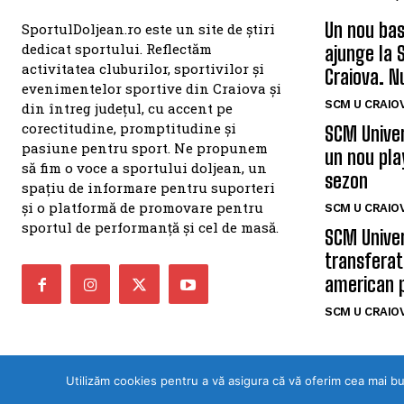
SPORTUL DOLJEAN
ULTIMELE Ș
Un nou bas
SportulDoljean.ro este un site de știri
dedicat sportului. Reflectăm
ajunge la 
activitatea cluburilor, sportivilor și
Craiova. N
evenimentelor sportive din Craiova și
SCM U CRAIOV
din întreg județul, cu accent pe
corectitudine, promptitudine și
SCM Univer
pasiune pentru sport. Ne propunem
un nou pla
să fim o voce a sportului doljean, un
sezon
spațiu de informare pentru suporteri
și o platformă de promovare pentru
SCM U CRAIOV
sportul de performanță și cel de masă.
SCM Univer
transferat
Utilizăm cookies pentru a vă asigura că vă oferim cea mai b
american 