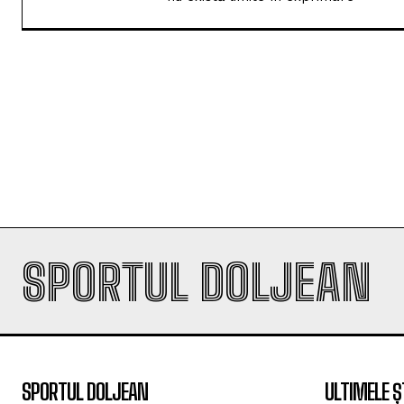
prima victorie a sezonului
DANIEL CRUCERU
http://www.sportuldoljean.ro
Jurnalist sportiv si alternativ real
nu există limite în exprimare
SPORTUL DOLJEAN