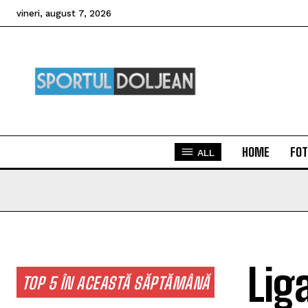
vineri, august 7, 2026
HOME
FOT
ALL
Lig
TOP 5 ÎN ACEASTĂ SĂPTĂMÂNĂ