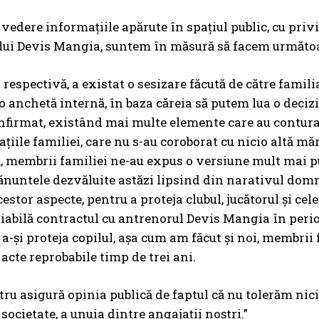
vedere informaţiile apărute în spaţiul public, cu priv
ui Devis Mangia, suntem în măsură să facem următoare
espectivă, a existat o sesizare făcută de către familia 
o anchetă internă, în baza căreia să putem lua o decizi
nfirmat, existând mai multe elemente care au conturat,
aţiile familiei, care nu s-au coroborat cu nicio altă m
, membrii familiei ne-au expus o versiune mult mai pu
nuntele dezvăluite astăzi lipsind din narativul domnii
cestor aspecte, pentru a proteja clubul, jucătorul şi c
iabilă contractul cu antrenorul Devis Mangia în peri
 a-şi proteja copilul, aşa cum am făcut şi noi, membrii
acte reprobabile timp de trei ani.
tru asigură opinia publică de faptul că nu tolerăm nicio
societate, a unuia dintre angajaţii noştri.”