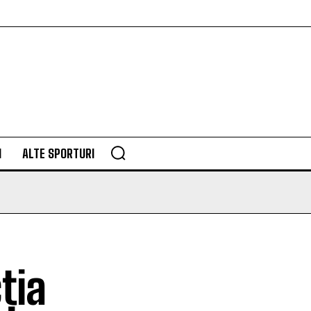
M
ALTE SPORTURI
ția