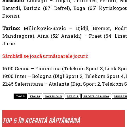
Sassuolo
: Consigli – Toljan, Chiriches, Ferrari, Ro
Berardi, Duricic (87′ Defrel), Boga (65′ Kyriakop
Dionisi.
Torino:
Milinkovic-Savic – Djidji, Bremer, Rodr
Mandragora), Aina (52′ Ansaldi) – Praet (64′ Linet
Juric.
Sâmbătă se joacă următoarele jocuri:
16:00 Genoa – Fiorentina (Telekom Sport 3, Look Spo
19:00 Inter – Bologna (Digi Sport 2, Telekom Sport 4,
21:45 Salernitana – Atalanta (Digi Sport 2, Telekom S
TAGS
ITALIA
SASSUOLO
SERIE A
SPORT CRAIOVA
SPORTU
TOP 5 ÎN ACEASTĂ SĂPTĂMÂNĂ