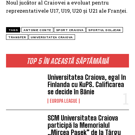
Noul jucător al Craiovei a evoluat pentru
reprezentativele U17, U19, U20 şi U21 ale Franţei.
TAGS
ANTONIE CONTE
SPORT CRAIOVA
SPORTUL DOLJEAN
TRANSFER
UNIVERSITATEA CRAIOVA
TOP 5 ÎN ACEASTĂ SĂPTĂMÂNĂ
Universitatea Craiova, egal în
Finlanda cu KuPS. Calificarea
se decide în Bănie
EUROPA LEAGUE
SCM Universitatea Craiova
participă la Memorialul
„Mircea Pașek” de la Târgu