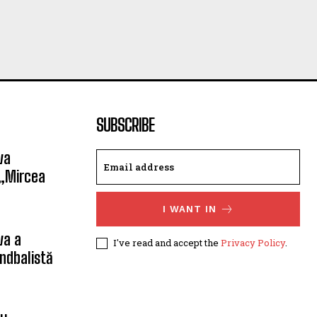
SUBSCRIBE
va
 „Mircea
I WANT IN
va a
I've read and accept the
Privacy Policy
.
ndbalistă