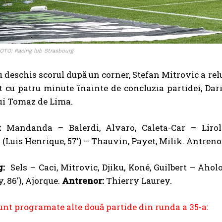
OTO: Racing lub Strasbourg
u deschis scorul după un corner, Stefan Mitrovic a rel
it cu patru minute înainte de concluzia partidei, Dar
ui Tomaz de Lima.
:
Mandanda – Balerdi, Alvaro, Caleta-Car – Lirola,
Luis Henrique, 57′) – Thauvin, Payet, Milik. Antreno
g:
Sels – Caci, Mitrovic, Djiku, Koné, Guilbert – Aholou
y, 86′), Ajorque.
Antrenor:
Thierry Laurey.
nt programate alte două partide din runda a 35-a: