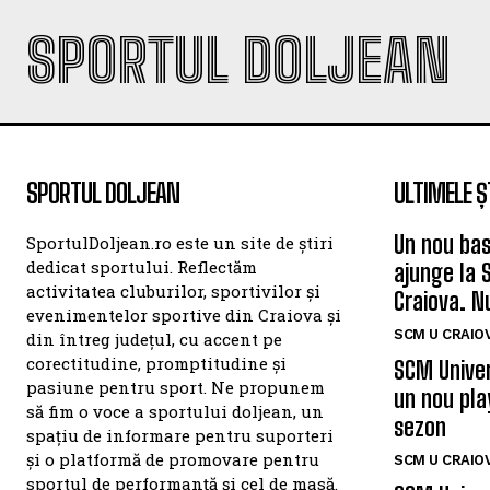
SPORTUL DOLJEAN
SPORTUL DOLJEAN
ULTIMELE Ș
Un nou bas
SportulDoljean.ro este un site de știri
dedicat sportului. Reflectăm
ajunge la 
activitatea cluburilor, sportivilor și
Craiova. N
evenimentelor sportive din Craiova și
SCM U CRAIOV
din întreg județul, cu accent pe
corectitudine, promptitudine și
SCM Univer
pasiune pentru sport. Ne propunem
un nou pla
să fim o voce a sportului doljean, un
sezon
spațiu de informare pentru suporteri
și o platformă de promovare pentru
SCM U CRAIOV
sportul de performanță și cel de masă.