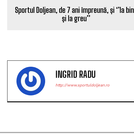
Sportul Doljean, de 7 ani împreună, și ‘’la bi
și la greu’’
INGRID RADU
http://www.sportuldoljean.ro