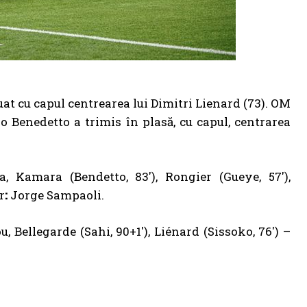
uat cu capul centrearea lui Dimitri Lienard (73). OM
io Benedetto a trimis în plasă, cu capul, centrarea
 Kamara (Bendetto, 83′), Rongier (Gueye, 57′),
r
:
Jorge Sampaoli.
, Bellegarde (Sahi, 90+1′), Liénard (Sissoko, 76′) –