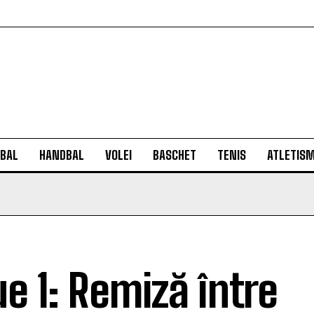
BAL
HANDBAL
VOLEI
BASCHET
TENIS
ATLETIS
ue 1: Remiză între