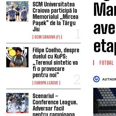
Mar
SCM Universitatea
Craiova participă la
Memorialul „Mircea
ave
Pașek” de la Târgu
Jiu
SCM CRAIOVA (F)
eta
Filipe Coelho, despre
duelul cu KuPS:
„Terenul sintetic va
FOTBAL
fi o provocare
pentru noi”
AUTHOR
EUROPA LEAGUE
Scenariul –
Conference League.
Adversar facil
pentru campioana