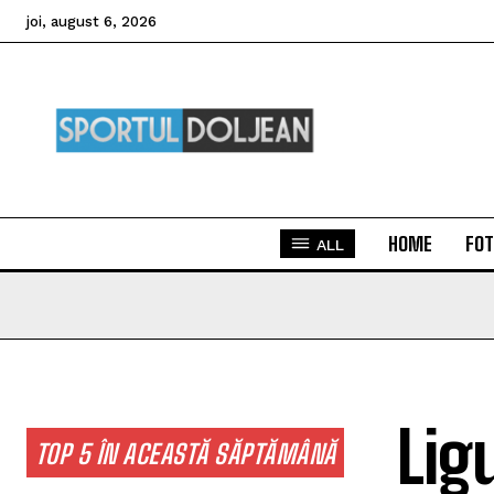
joi, august 6, 2026
HOME
FOT
ALL
Lig
TOP 5 ÎN ACEASTĂ SĂPTĂMÂNĂ