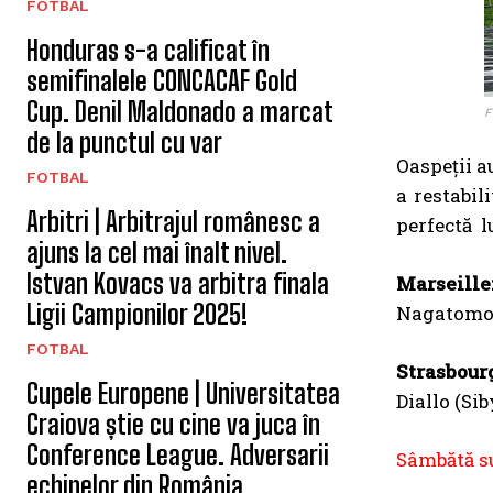
FOTBAL
Honduras s-a calificat în
semifinalele CONCACAF Gold
Cup. Denil Maldonado a marcat
F
de la punctul cu var
Oaspeții a
FOTBAL
a restabil
Arbitri | Arbitrajul românesc a
perfectă l
ajuns la cel mai înalt nivel.
Istvan Kovacs va arbitra finala
Marseille
Ligii Campionilor 2025!
Nagatomo (
FOTBAL
Strasbour
Cupele Europene | Universitatea
Diallo (Sib
Craiova știe cu cine va juca în
Conference League. Adversarii
Sâmbătă su
echipelor din România