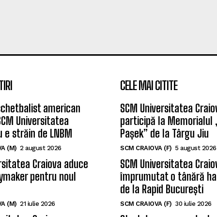
TIRI
CELE MAI CITITE
chetbalist american
SCM Universitatea Craio
SCM Universitatea
participă la Memorialul
u e străin de LNBM
Pașek” de la Târgu Jiu
A (M)
2 august 2026
SCM CRAIOVA (F)
5 august 2026
sitatea Craiova aduce
SCM Universitatea Craio
ymaker pentru noul
împrumutat o tânără ha
de la Rapid București
A (M)
21 iulie 2026
SCM CRAIOVA (F)
30 iulie 2026