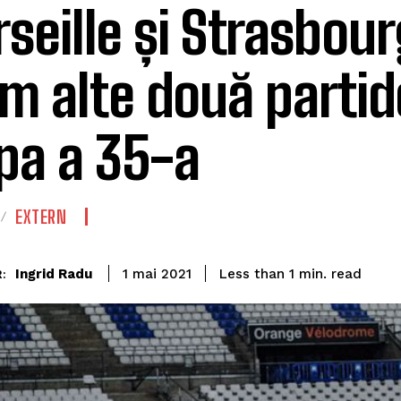
seille și Strasbourg
m alte două partid
pa a 35-a
EXTERN
read
Ingrid Radu
Less than 1
min.
1 mai 2021
: