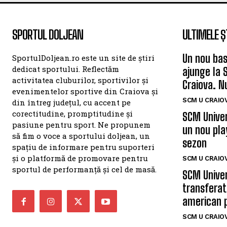
SPORTUL DOLJEAN
ULTIMELE Ș
Un nou bas
SportulDoljean.ro este un site de știri
dedicat sportului. Reflectăm
ajunge la 
activitatea cluburilor, sportivilor și
Craiova. N
evenimentelor sportive din Craiova și
SCM U CRAIOV
din întreg județul, cu accent pe
corectitudine, promptitudine și
SCM Univer
pasiune pentru sport. Ne propunem
un nou pla
să fim o voce a sportului doljean, un
sezon
spațiu de informare pentru suporteri
și o platformă de promovare pentru
SCM U CRAIOV
sportul de performanță și cel de masă.
SCM Univer
transferat
american 
SCM U CRAIOV