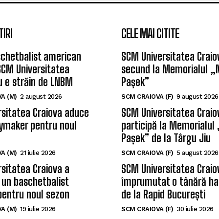
TIRI
CELE MAI CITITE
chetbalist american
SCM Universitatea Craiov
SCM Universitatea
secund la Memorialul „
u e străin de LNBM
Pașek”
A (M)
2 august 2026
SCM CRAIOVA (F)
9 august 2026
sitatea Craiova aduce
SCM Universitatea Craio
ymaker pentru noul
participă la Memorialul
Pașek” de la Târgu Jiu
A (M)
21 iulie 2026
SCM CRAIOVA (F)
5 august 2026
sitatea Craiova a
SCM Universitatea Craio
 un baschetbalist
împrumutat o tânără ha
pentru noul sezon
de la Rapid București
A (M)
19 iulie 2026
SCM CRAIOVA (F)
30 iulie 2026