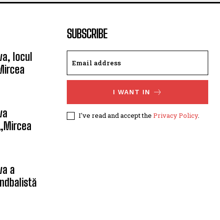
SUBSCRIBE
a, locul
Mircea
I WANT IN
va
I've read and accept the
Privacy Policy
.
 „Mircea
va a
ndbalistă