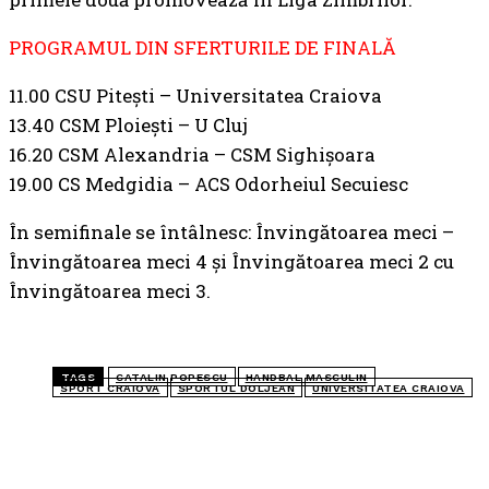
PROGRAMUL DIN SFERTURILE DE FINALĂ
11.00 CSU Pitești – Universitatea Craiova
13.40 CSM Ploiești – U Cluj
16.20 CSM Alexandria – CSM Sighișoara
19.00 CS Medgidia – ACS Odorheiul Secuiesc
În semifinale se întâlnesc: Învingătoarea meci –
Învingătoarea meci 4 și Învingătoarea meci 2 cu
Învingătoarea meci 3.
TAGS
CATALIN POPESCU
HANDBAL MASCULIN
SPORT CRAIOVA
SPORTUL DOLJEAN
UNIVERSITATEA CRAIOVA
TOP 5 ÎN ACEASTĂ SĂPTĂMÂNĂ