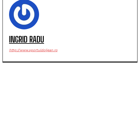
INGRID RADU
http://www.sportuldoljean.ro
POPULARE
SCM Universitatea Craiova debutează în noul sezon
cu campioana Dinamo București