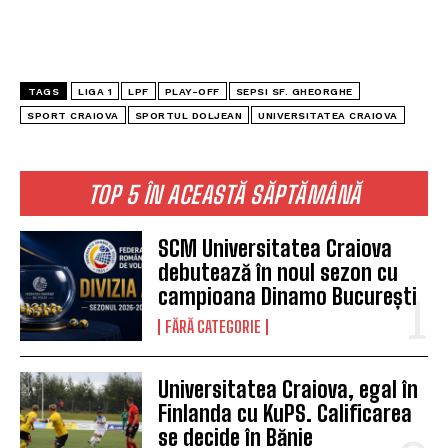
TAGS
LIGA 1
LPF
PLAY-OFF
SEPSI SF. GHEORGHE
SPORT CRAIOVA
SPORTUL DOLJEAN
UNIVERSITATEA CRAIOVA
TOP 5 ÎN ACEASTĂ SĂPTĂMÂNĂ
SCM Universitatea Craiova
debutează în noul sezon cu
campioana Dinamo București
FĂRĂ CATEGORIE
Universitatea Craiova, egal în
Finlanda cu KuPS. Calificarea
se decide în Bănie