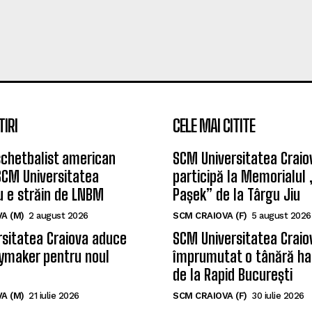
TIRI
CELE MAI CITITE
chetbalist american
SCM Universitatea Craio
SCM Universitatea
participă la Memorialul
u e străin de LNBM
Pașek” de la Târgu Jiu
A (M)
2 august 2026
SCM CRAIOVA (F)
5 august 2026
sitatea Craiova aduce
SCM Universitatea Craio
ymaker pentru noul
împrumutat o tânără ha
de la Rapid București
A (M)
21 iulie 2026
SCM CRAIOVA (F)
30 iulie 2026