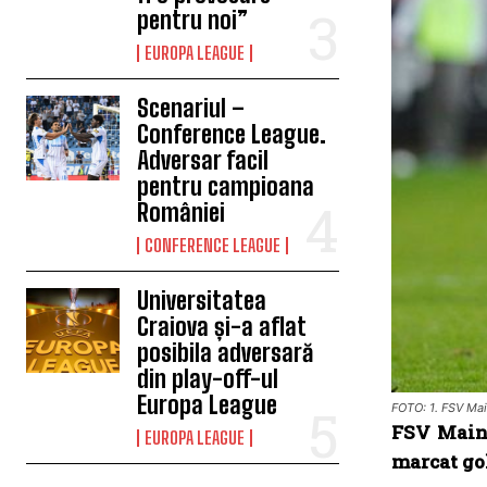
pentru noi”
EUROPA LEAGUE
Scenariul –
Conference League.
Adversar facil
pentru campioana
României
CONFERENCE LEAGUE
Universitatea
Craiova și-a aflat
posibila adversară
din play-off-ul
Europa League
FOTO: 1. FSV Ma
FSV Mainz
EUROPA LEAGUE
marcat gol