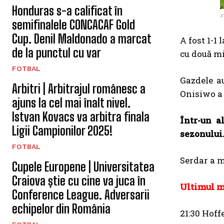
Honduras s-a calificat în
F
semifinalele CONCACAF Gold
Cup. Denil Maldonado a marcat
A fost 1-1 
de la punctul cu var
cu două mi
FOTBAL
Gazdele au
Arbitri | Arbitrajul românesc a
Onisiwo a 
ajuns la cel mai înalt nivel.
Istvan Kovacs va arbitra finala
Într-un a
Ligii Campionilor 2025!
sezonului.
FOTBAL
Serdar a m
Cupele Europene | Universitatea
Craiova știe cu cine va juca în
Ultimul me
Conference League. Adversarii
echipelor din România
21:30 Hoff