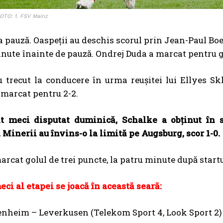
OTO: 1. FSV Mainz
la pauză. Oaspeții au deschis scorul prin Jean-Paul Boeti
nute înainte de pauză. Ondrej Duda a marcat pentru 
 trecut la conducere în urma reuşitei lui Ellyes Sk
marcat pentru 2-2.
lt meci disputat duminică, Schalke a obţinut în s
 Minerii au învins-o la limită pe Augsburg, scor 1-0.
arcat golul de trei puncte, la patru minute după startu
ci al etapei se joacă în această seară:
enheim – Leverkusen (Telekom Sport 4, Look Sport 2)