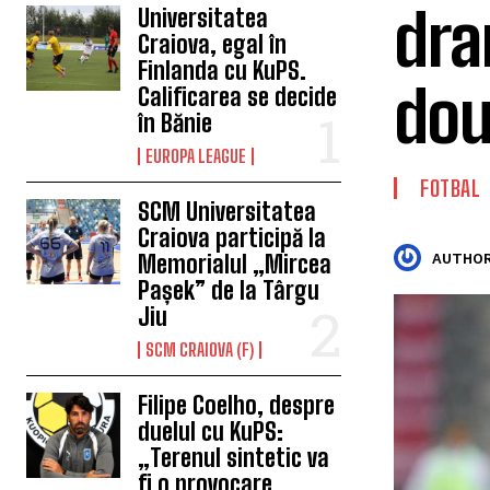
dra
Universitatea
Craiova, egal în
Finlanda cu KuPS.
dou
Calificarea se decide
în Bănie
EUROPA LEAGUE
FOTBAL
SCM Universitatea
Craiova participă la
Memorialul „Mircea
AUTHOR
Pașek” de la Târgu
Jiu
SCM CRAIOVA (F)
Filipe Coelho, despre
duelul cu KuPS:
„Terenul sintetic va
fi o provocare