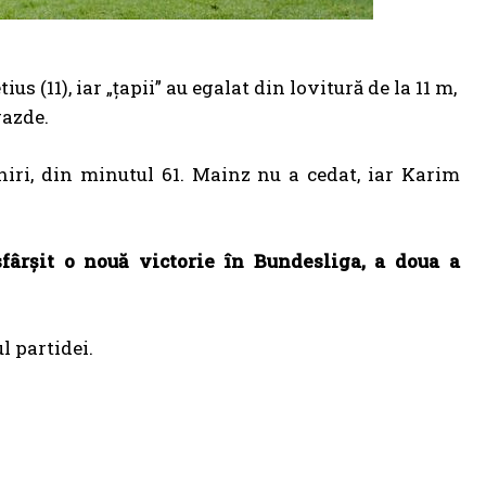
us (11), iar „țapii” au egalat din lovitură de la 11 m,
gazde.
hiri, din minutul 61. Mainz nu a cedat, iar Karim
fârşit o nouă victorie în Bundesliga, a doua a
l partidei.