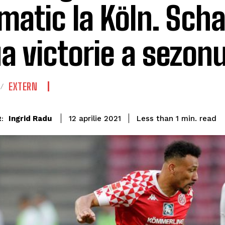
matic la Köln. Scha
a victorie a sezonu
EXTERN
read
Ingrid Radu
Less than 1
min.
12 aprilie 2021
: