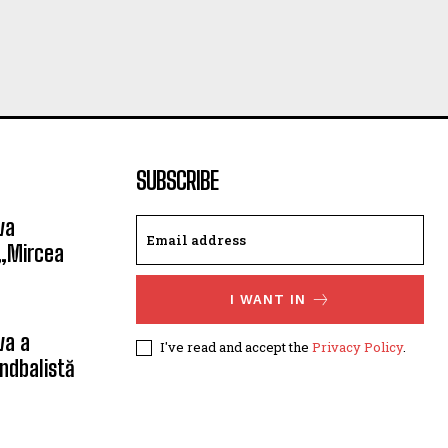
SUBSCRIBE
va
 „Mircea
I WANT IN
va a
I've read and accept the
Privacy Policy
.
ndbalistă