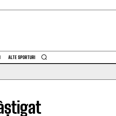
M
ALTE SPORTURI
âștigat