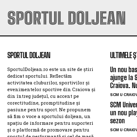
SPORTUL DOLJEAN
SPORTUL DOLJEAN
ULTIMELE Ș
Un nou bas
SportulDoljean.ro este un site de știri
dedicat sportului. Reflectăm
ajunge la 
activitatea cluburilor, sportivilor și
Craiova. N
evenimentelor sportive din Craiova și
SCM U CRAIOV
din întreg județul, cu accent pe
corectitudine, promptitudine și
SCM Univer
pasiune pentru sport. Ne propunem
un nou pla
să fim o voce a sportului doljean, un
sezon
spațiu de informare pentru suporteri
și o platformă de promovare pentru
SCM U CRAIOV
sportul de performanță și cel de masă.