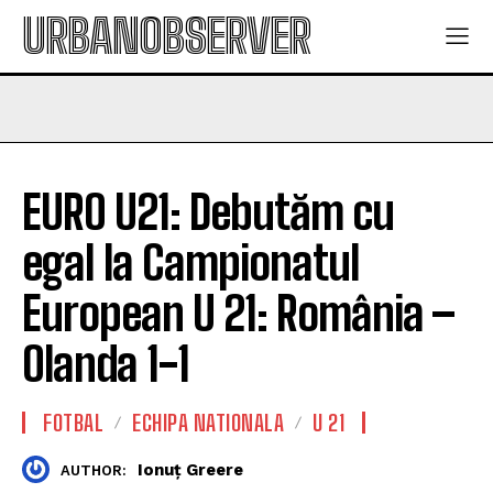
URBANOBSERVER
EURO U21: Debutăm cu
egal la Campionatul
European U 21: România –
Olanda 1-1
FOTBAL
ECHIPA NATIONALA
U 21
Ionuț Greere
AUTHOR: