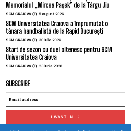
Memorialul „Mircea Pașek” de la Târgu Jiu
SCM CRAIOVA (F)
5 august 2026
SCM Universitatea Craiova a împrumutat o
tânără handbalistă de la Rapid București
SCM CRAIOVA (F)
30 iulie 2026
Start de sezon cu duel oltenesc pentru SCM
Universitatea Craiova
SCM CRAIOVA (F)
23 iunie 2026
SUBSCRIBE
I WANT IN
I've read and accept the
Privacy Policy
.