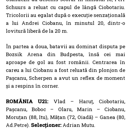
Schuurs a reluat cu capul de lângă Ciobotariu.
Tricolorii au egalat după o execuție senzațională
a lui Andrei Ciobanu, în minutul 20, dintr-o
lovitură liberă de la 20 m.
În partea a doua, batavii au dominat disputa pe
Bozsik Arena din Budpesta, însă cei mai
aproape de gol au fost românii. Centrarea în
careu a lui Ciobanu a fost reluată din plonjon de
Pașcanu, Scherpen a avut un reflex de moment
și a respins în corner.
ROMÂNIA U21:
Vlad – Haruț, Ciobotariu,
Pașcanu, Boboc – Olaru, Marin – Ciobanu,
Moruțan (88, Itu), Mățan (72, Oiadă) – Ganea (80,
Ad.Petre).
Selecționer:
Adrian Mutu.