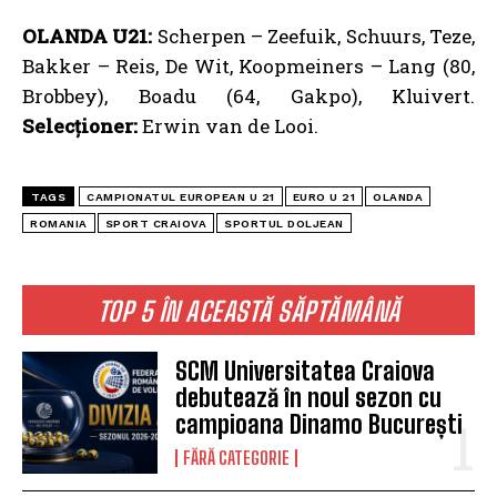
OLANDA U21:
Scherpen – Zeefuik, Schuurs, Teze,
Bakker – Reis, De Wit, Koopmeiners – Lang (80,
Brobbey), Boadu (64, Gakpo), Kluivert.
Selecționer:
Erwin van de Looi.
TAGS
CAMPIONATUL EUROPEAN U 21
EURO U 21
OLANDA
ROMANIA
SPORT CRAIOVA
SPORTUL DOLJEAN
TOP 5 ÎN ACEASTĂ SĂPTĂMÂNĂ
SCM Universitatea Craiova
debutează în noul sezon cu
campioana Dinamo București
FĂRĂ CATEGORIE