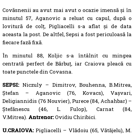
Covăsnenii au avut mai avut o ocazie imensă și în
minutul 57, Aganovic a reluat cu capul, după o
lovitură de colț, Pigliacelli s-a aflat și de data
aceasta la post. De altfel, Sepsi a fost periculoasă la
fiecare fază fixă.
În minutul 88, Koljic s-a întâlnit cu mingea
centrată perfect de Bărbuţ, iar Craiova pleacă cu
toate punctele din Covasna.
SEPSI:
Niczuly – Dimitrov, Bouhenna, B.Mitrea,
Ștefan – Aganovic (76, Kovacs), Vașvari,
Deligiannidis (76 Nouvier), Purece (84, Achahbar) –
Ștefănescu (46, L. Fulop), Carnat (84,
V.Mitrea).
Antrenor:
Ovidiu Chiribici.
U.CRAIOVA:
Pigliacelli – Vlădoiu (65, Vătăjelu), M.