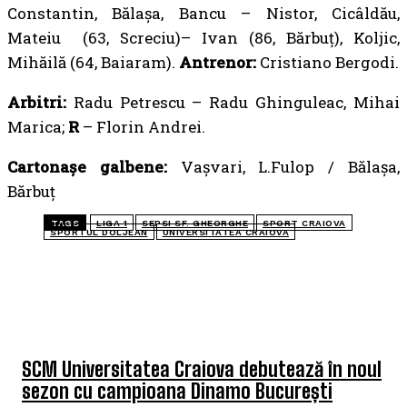
Constantin, Bălașa, Bancu – Nistor, Cicâldău,
Mateiu (63, Screciu)– Ivan (86, Bărbuț), Koljic,
Mihăilă (64, Baiaram).
Antrenor:
Cristiano Bergodi.
Arbitri:
Radu Petrescu –
Radu Ghinguleac,
Mihai
Marica;
R
– Florin Andrei.
Cartonașe galbene:
Vașvari, L.Fulop / Bălașa,
Bărbuț
TAGS
LIGA 1
SEPSI SF. GHEORGHE
SPORT CRAIOVA
SPORTUL DOLJEAN
UNIVERSITATEA CRAIOVA
TOP 5 ÎN ACEASTĂ SĂPTĂMÂNĂ
SCM Universitatea Craiova debutează în noul
sezon cu campioana Dinamo București