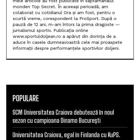
mele articole au fost publicate în săptămânalul
monden Top Secret. În aceeași perioadă, am
colaborat cu cotidianul Ora și am fost, pentru o
scurtă vreme, corespondent la ProSport. După o
pauză de 12 ani, m-am întors la prima dragoste —
jurnalismul sportiv. Publicația online
www.sportuldoljean.ro a apărut din dorința de a
aduce în casele dumneavoastră cele mai proaspete
informații despre performanțele sportivilor doljeni.
POPULARE
SCM Universitatea Craiova debutează în noul
sezon cu campioana Dinamo București
Universitatea Craiova, egal în Finlanda cu KuPS.