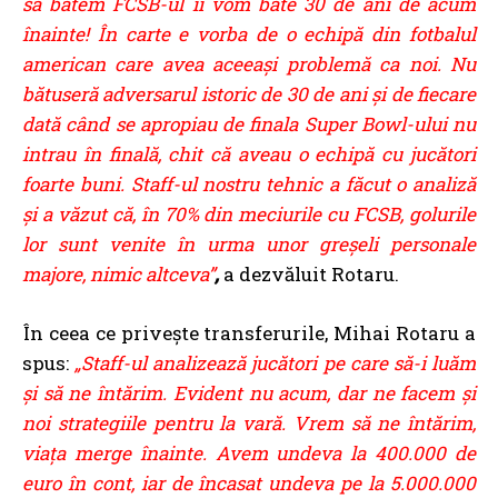
să batem FCSB-ul îi vom bate 30 de ani de acum
înainte!
În carte e vorba de o echipă din fotbalul
american care avea aceeași problemă ca noi. Nu
bătuseră adversarul istoric de 30 de ani și de fiecare
dată când se apropiau de finala Super Bowl-
ului nu
intrau în finală, chit că aveau o echipă cu jucători
foarte buni.
Staff-ul nostru tehnic a făcut o analiză
și a văzut că, în 70% din meciurile cu FCSB, golurile
lor sunt venite în urma unor greșeli personale
majore, nimic altceva”
,
a dezvăluit Rotaru.
În ceea ce privește transferurile, Mihai Rotaru a
spus:
„Staff-ul analizează jucători pe care să-i luăm
și să ne întărim. Evident nu acum, dar ne facem și
noi strategiile pentru la vară. Vrem să ne întărim,
viața merge înainte. Avem undeva la 400.000 de
euro în cont, iar de încasat undeva pe la 5.000.000