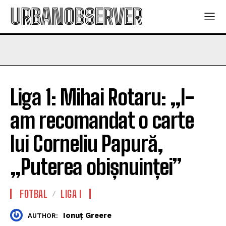
URBANOBSERVER
Liga 1: Mihai Rotaru: „I-
am recomandat o carte
lui Corneliu Papură,
„Puterea obișnuinței”
FOTBAL
LIGA I
Ionuț Greere
AUTHOR: