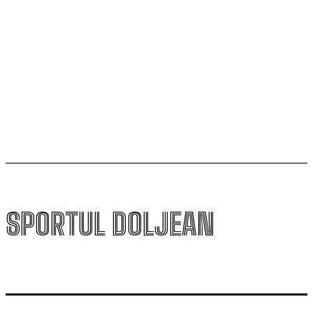
Filipe Coelho, despre duelul cu KuPS: „Terenul sintetic
va fi o provocare pentru noi”
Scenariul – Conference League. Adversar facil pentru
campioana României
SPORTUL DOLJEAN