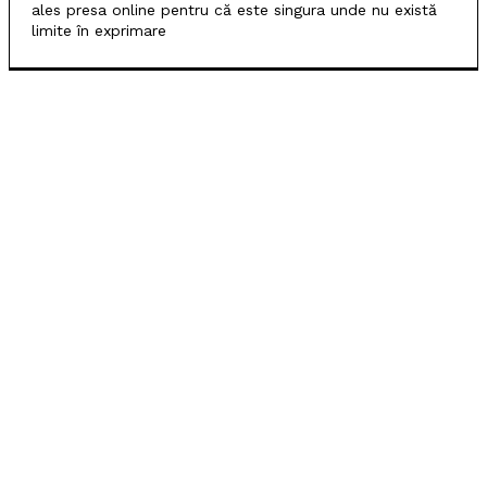
ales presa online pentru că este singura unde nu există
limite în exprimare
POPULARE
SCM Universitatea Craiova debutează în noul sezon
cu campioana Dinamo București
Universitatea Craiova, egal în Finlanda cu KuPS.
Calificarea se decide în Bănie
SCM Universitatea Craiova participă la Memorialul
„Mircea Pașek” de la Târgu Jiu