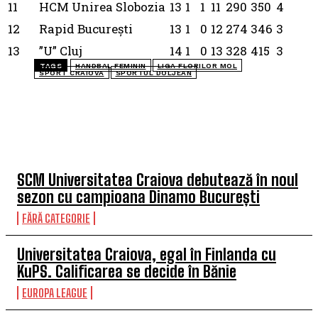
11
HCM Unirea Slobozia
13
1
1
11
290
350
4
12
Rapid București
13
1
0
12
274
346
3
13
”U” Cluj
14
1
0
13
328
415
3
TAGS
HANDBAL FEMININ
LIGA FLORILOR MOL
SPORT CRAIOVA
SPORTUL DOLJEAN
TOP 5 ÎN ACEASTĂ SĂPTĂMÂNĂ
SCM Universitatea Craiova debutează în noul
sezon cu campioana Dinamo București
FĂRĂ CATEGORIE
Universitatea Craiova, egal în Finlanda cu
KuPS. Calificarea se decide în Bănie
EUROPA LEAGUE