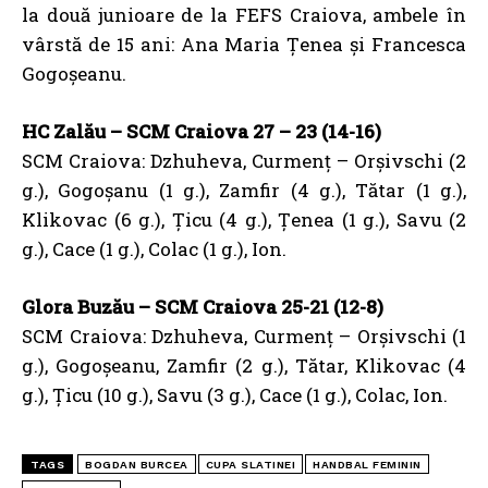
la două junioare de la FEFS Craiova, ambele în
vârstă de 15 ani: Ana Maria Țenea și Francesca
Gogoșeanu.
HC Zalău – SCM Craiova 27 – 23 (14-16)
SCM Craiova: Dzhuheva, Curmenţ – Orşivschi (2
g.), Gogoşanu (1 g.), Zamfir (4 g.), Tătar (1 g.),
Klikovac (6 g.), Ţicu (4 g.), Ţenea (1 g.), Savu (2
g.), Cace (1 g.), Colac (1 g.), Ion.
Glora Buzău – SCM Craiova 25-21 (12-8)
SCM Craiova: Dzhuheva, Curmenţ – Orşivschi (1
g.), Gogoşeanu, Zamfir (2 g.), Tătar, Klikovac (4
g.), Ţicu (10 g.), Savu (3 g.), Cace (1 g.), Colac, Ion.
TAGS
BOGDAN BURCEA
CUPA SLATINEI
HANDBAL FEMININ