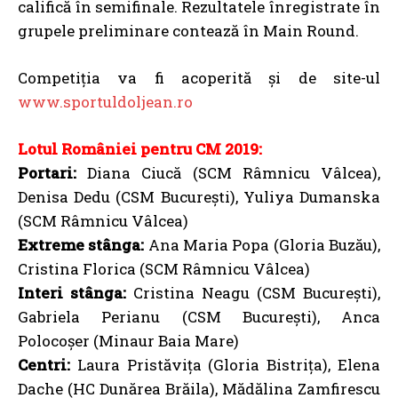
califică în semifinale. Rezultatele înregistrate în
grupele preliminare contează în Main Round.
Competiţia va fi acoperită şi de site-ul
www.sportuldoljean.ro
Lotul României pentru CM 2019:
Portari:
Diana Ciucă (SCM Râmnicu Vâlcea),
Denisa Dedu (CSM București), Yuliya Dumanska
(SCM Râmnicu Vâlcea)
Extreme stânga:
Ana Maria Popa (Gloria Buzău),
Cristina Florica (SCM Râmnicu Vâlcea)
Interi stânga:
Cristina Neagu (CSM București),
Gabriela Perianu (CSM București), Anca
Polocoșer (Minaur Baia Mare)
Centri:
Laura Pristăvița (Gloria Bistrița), Elena
Dache (HC Dunărea Brăila), Mădălina Zamfirescu