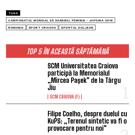
TAGS
CAMPIONATUL MONDIAL DE HANDBAL FEMININ - JAPONIA 2019
ROMANIA
SPORT CRAIOVA
SPORTUL DOLJEAN
TOP 5 ÎN ACEASTĂ SĂPTĂMÂNĂ
SCM Universitatea Craiova
participă la Memorialul
„Mircea Pașek” de la Târgu
Jiu
SCM CRAIOVA (F)
Filipe Coelho, despre duelul cu
KuPS: „Terenul sintetic va fi o
provocare pentru noi”