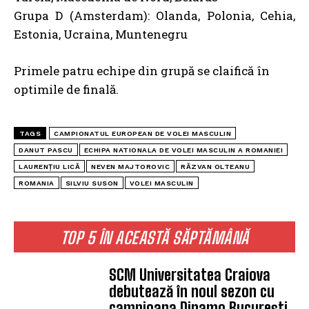
Grupa D (Amsterdam): Olanda, Polonia, Cehia,
Estonia, Ucraina, Muntenegru
Primele patru echipe din grupă se claifică în
optimile de finală.
TAGS
CAMPIONATUL EUROPEAN DE VOLEI MASCULIN
DANUT PASCU
ECHIPA NATIONALA DE VOLEI MASCULIN A ROMANIEI
LAURENȚIU LICĂ
NEVEN MAJTOROVIC
RĂZVAN OLTEANU
ROMANIA
SILVIU SUSON
VOLEI MASCULIN
TOP 5 ÎN ACEASTĂ SĂPTĂMÂNĂ
SCM Universitatea Craiova
debutează în noul sezon cu
campioana Dinamo București