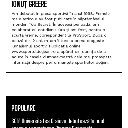
IONUȚ GREERE
Am debutat în presa sportivă în anul 1998. Primele
mele articole au fost publicate în săptămânalul
monden Top Secret. În aceeași perioadă, am
colaborat cu cotidianul Ora și am fost, pentru o
scurtă vreme, corespondent la ProSport. După o
pauză de 12 ani, m-am întors la prima dragoste —
jurnalismul sportiv. Publicația online
www.sportuldoljean.ro a apărut din dorința de a
aduce în casele dumneavoastră cele mai proaspete
informații despre performanțele sportivilor doljeni.
POPULARE
SCM Universitatea Craiova debutează în noul