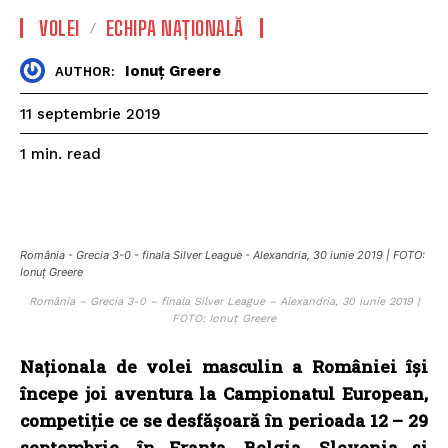
VOLEI
ECHIPA NAȚIONALĂ
Ionuț Greere
AUTHOR:
11 septembrie 2019
read
1
min.
România - Grecia 3-0 - finala Silver League - Alexandria, 30 iunie 2019 | FOTO:
Ionuț Greere
România – Grecia 3-0 – finala Silver League – Alexandria, 30 iunie 2019 |
FOTO: Ionuț Greere
Naţionala de volei masculin a României îşi
începe joi aventura la Campionatul European,
competiţie ce se desfăşoară în perioada 12 – 29
septembrie, în Franţa, Belgia, Slovenia şi