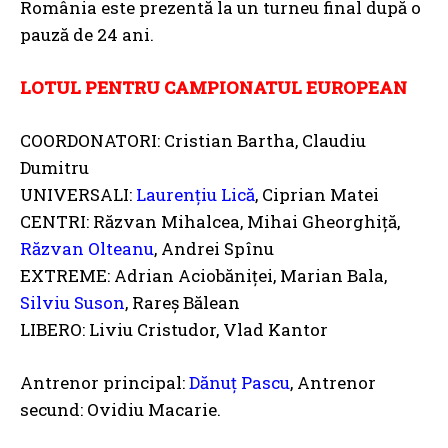
România este prezentă la un turneu final după o
pauză de 24 ani.
LOTUL PENTRU CAMPIONATUL EUROPEAN
COORDONATORI: Cristian Bartha, Claudiu
Dumitru
UNIVERSALI:
Laurențiu Lică
, Ciprian Matei
CENTRI: Răzvan Mihalcea, Mihai Gheorghiță,
Răzvan Olteanu
, Andrei Spînu
EXTREME: Adrian Aciobăniței, Marian Bala,
Silviu Suson
, Rareș Bălean
LIBERO: Liviu Cristudor, Vlad Kantor
Antrenor principal:
Dănuț Pascu
, Antrenor
secund: Ovidiu Macarie.