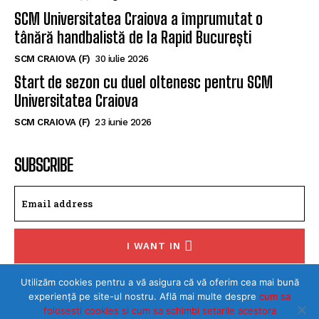
SCM Universitatea Craiova a împrumutat o
tânără handbalistă de la Rapid București
SCM CRAIOVA (F)
30 iulie 2026
Start de sezon cu duel oltenesc pentru SCM
Universitatea Craiova
SCM CRAIOVA (F)
23 iunie 2026
SUBSCRIBE
I WANT IN
I've read and accept the
Privacy Policy
.
Utilizăm cookies pentru a vă asigura că vă oferim cea mai bună
experiență pe site-ul nostru. Află mai multe despre
cum sa
folosesti cookies si cum sa schimbi setarile acestora