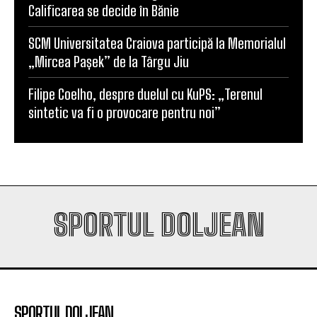
SCM Universitatea Craiova participă la Memorialul
„Mircea Pașek” de la Târgu Jiu
Filipe Coelho, despre duelul cu KuPS: „Terenul
sintetic va fi o provocare pentru noi”
SPORTUL DOLJEAN
SPORTUL DOLJEAN
SportulDoljean.ro este un site de știri dedicat
sportului. Reflectăm activitatea cluburilor, sportivilor