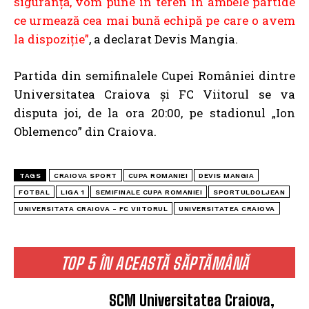
siguranță, vom pune în teren în ambele partide
ce urmează cea mai bună echipă pe care o avem
la dispoziție”
, a declarat Devis Mangia.
Partida din semifinalele Cupei României dintre
Universitatea Craiova și FC Viitorul se va
disputa joi, de la ora 20:00, pe stadionul „Ion
Oblemenco” din Craiova.
TAGS
CRAIOVA SPORT
CUPA ROMANIEI
DEVIS MANGIA
FOTBAL
LIGA 1
SEMIFINALE CUPA ROMANIEI
SPORTULDOLJEAN
UNIVERSITATA CRAIOVA - FC VIITORUL
UNIVERSITATEA CRAIOVA
TOP 5 ÎN ACEASTĂ SĂPTĂMÂNĂ
SCM Universitatea Craiova,