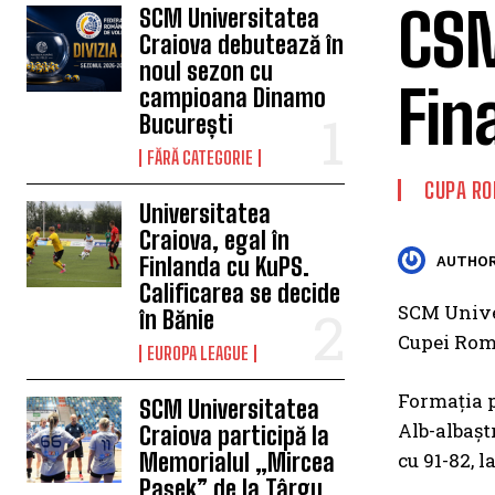
CSM
SCM Universitatea
Craiova debutează în
noul sezon cu
Fin
campioana Dinamo
București
FĂRĂ CATEGORIE
CUPA RO
Universitatea
Craiova, egal în
Finlanda cu KuPS.
AUTHOR
Calificarea se decide
SCM Univer
în Bănie
Cupei Româ
EUROPA LEAGUE
Formația p
SCM Universitatea
Alb-albașt
Craiova participă la
Memorialul „Mircea
cu 91-82, l
Pașek” de la Târgu