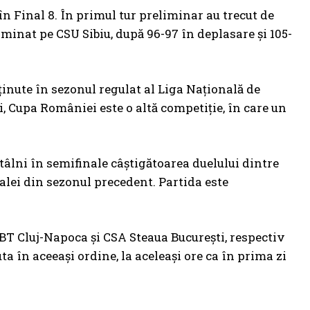
n Final 8. În primul tur preliminar au trecut de
liminat pe CSU Sibiu, după 96-97 în deplasare și 105-
ținute în sezonul regulat al Liga Națională de
i, Cupa României este o altă competiție, în care un
âlni în semifinale câștigătoarea duelului dintre
nalei din sezonul precedent. Partida este
U-BT Cluj-Napoca și CSA Steaua București, respectiv
a în aceeași ordine, la aceleași ore ca în prima zi