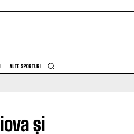
M
ALTE SPORTURI
iova și