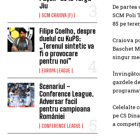
Jiu
De partea 
SCM Poli 
SCM CRAIOVA (F)
85 pe tere
Filipe Coelho, despre
duelul cu KuPS:
Craiova po
„Terenul sintetic va
Baschet Ma
fi o provocare
singur mec
pentru noi”
EUROPA LEAGUE
Învingătoa
gazdele de
Scenariul –
programată
Conference League.
Adversar facil
Celelalte 
pentru campioana
pe CS Dina
României
a competiț
CONFERENCE LEAGUE