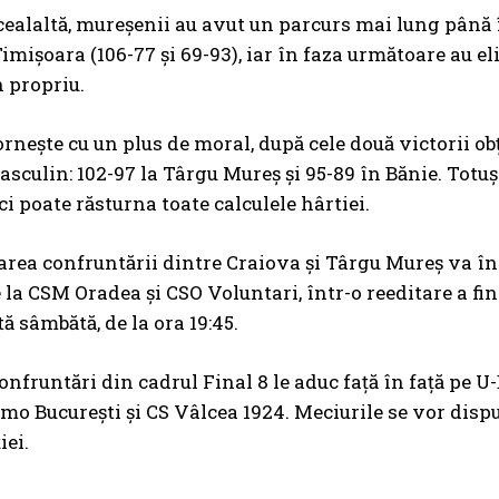
cealaltă, mureșenii au avut un parcurs mai lung până î
Timișoara
(106-77 și 69-93), iar în faza următoare au e
n propriu.
rnește cu un plus de moral, după cele două victorii ob
sculin: 102-97 la Târgu Mureș și 95-89 în Bănie. Totuș
i poate răsturna toate calculele hârtiei.
rea confruntării dintre Craiova și Târgu Mureș va înt
 la CSM Oradea și CSO Voluntari, într-o reeditare a fi
 sâmbătă, de la ora 19:45.
confruntări din cadrul Final 8 le aduc față în față pe 
mo București și CS Vâlcea 1924. Meciurile se vor disput
iei.