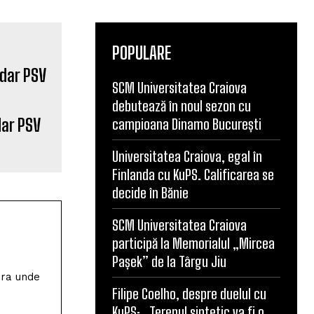
POPULARE
SCM Universitatea Craiova
debutează în noul sezon cu
ar PSV
campioana Dinamo București
e
Universitatea Craiova, egal în
Finlanda cu KuPS. Calificarea se
decide în Bănie
SCM Universitatea Craiova
participă la Memorialul „Mircea
Pașek” de la Târgu Jiu
ura unde
Filipe Coelho, despre duelul cu
KuPS: „Terenul sintetic va fi o