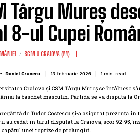
 Târgu Mureș des
al 8-ul Cupei Româ
MÂNIEI
SCM U CRAIOVA (M)
read
Daniel Cruceru
1
min.
13 februarie 2026
:
sitatea Craiova și CSM Târgu Mureș se întâlnesc sâmbă
niei la baschet masculin. Partida se va disputa la Or
regătită de Tudor Costescu și-a asigurat prezența în tu
rii au cedat în turul disputat la Craiova, scor 92-95, î
a capătul unei reprize de prelungiri.