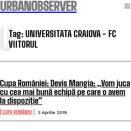
URBANOBSERVER
U
Tag:
UNIVERSITATA CRAIOVA - FC
VIITORUL
Cupa României: Devis Mangia: „Vom juca
cu cea mai bună echipă pe care o avem
la dispoziție”
CUPA ROMÂNIEI
3 Aprilie 2019