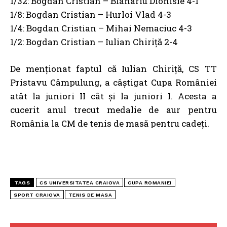
1/32: Bogdan Cristian – Blanariu Dionisie 4-1
1/8: Bogdan Cristian – Hurloi Vlad 4-3
1/4: Bogdan Cristian – Mihai Nemaciuc 4-3
1/2: Bogdan Cristian – Iulian Chiriță 2-4
De menționat faptul că Iulian Chiriță, CS TT
Pristavu Câmpulung, a câștigat Cupa României
atât la juniori II cât și la juniori I. Acesta a
cucerit anul trecut medalie de aur pentru
România la CM de tenis de masă pentru cadeți.
TAGS
CS UNIVERSITATEA CRAIOVA
CUPA ROMANIEI
SPORT CRAIOVA
TENIS DE MASA