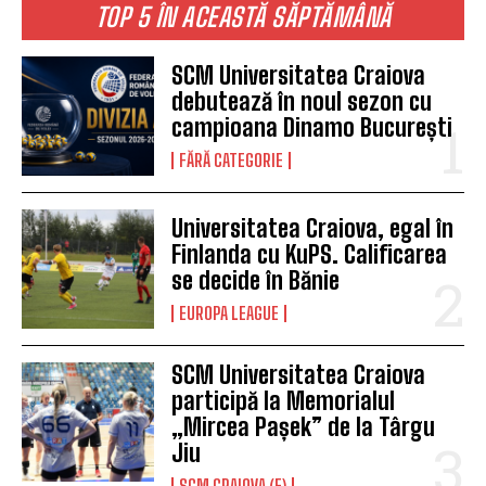
TOP 5 ÎN ACEASTĂ SĂPTĂMÂNĂ
SCM Universitatea Craiova
debutează în noul sezon cu
campioana Dinamo București
FĂRĂ CATEGORIE
Universitatea Craiova, egal în
Finlanda cu KuPS. Calificarea
se decide în Bănie
EUROPA LEAGUE
SCM Universitatea Craiova
participă la Memorialul
„Mircea Pașek” de la Târgu
Jiu
SCM CRAIOVA (F)