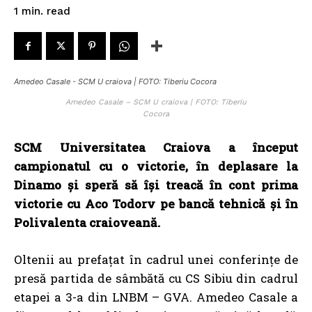
read
1
min.
Amedeo Casale - SCM U craiova | FOTO: Tiberiu Cocora
Amedeo Casale – SCM U craiova | FOTO: Tiberiu
Cocora
SCM Universitatea Craiova a început
campionatul cu o victorie, în deplasare la
Dinamo și speră să își treacă în cont prima
victorie cu Aco Todorv pe bancă tehnică și în
Polivalenta craioveană.
Oltenii au prefațat în cadrul unei conferințe de
presă partida de sâmbătă cu CS Sibiu din cadrul
etapei a 3-a din LNBM – GVA. Amedeo Casale a