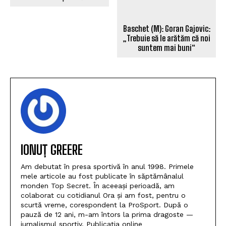
„Suntem puțin dependenți
Baschet (M): Goran Gajovic:
de Laurențiu Lică”
„Trebuie să le arătăm că noi
suntem mai buni“
IONUȚ GREERE
Am debutat în presa sportivă în anul 1998. Primele
mele articole au fost publicate în săptămânalul
monden Top Secret. În aceeași perioadă, am
colaborat cu cotidianul Ora și am fost, pentru o
scurtă vreme, corespondent la ProSport. După o
pauză de 12 ani, m-am întors la prima dragoste —
jurnalismul sportiv. Publicația online
www.sportuldoljean.ro a apărut din dorința de a
aduce în casele dumneavoastră cele mai proaspete