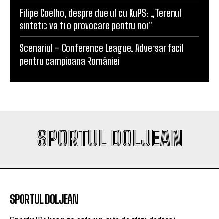
sintetic va fi o provocare pentru noi”
Scenariul – Conference League. Adversar facil
pentru campioana României
SPORTUL DOLJEAN
SPORTUL DOLJEAN
SportulDoljean.ro este un site de știri dedicat
sportului. Reflectăm activitatea cluburilor, sportivilor
și evenimentelor sportive din Craiova și din întreg