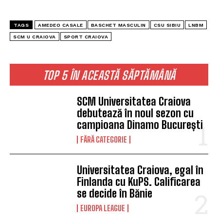
TAGS
AMEDEO CASALE
BASCHET MASCULIN
CSU SIBIU
LNBM
SCM U CRAIOVA
SPORT CRAIOVA
TOP 5 ÎN ACEASTĂ SĂPTĂMÂNĂ
SCM Universitatea Craiova
debutează în noul sezon cu
campioana Dinamo București
FĂRĂ CATEGORIE
Universitatea Craiova, egal în
Finlanda cu KuPS. Calificarea
se decide în Bănie
EUROPA LEAGUE