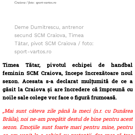
Craiova / foto: sport-vartos.ro
Deme Dumitrescu, antrenor
secund SCM Craiova, Timea
Tătar, pivot SCM Craiova / foto:
sport-vartos.ro
Timea Tătar, pivotul echipei de handbal
feminin SCM Craiova, începe încrezătoare noul
sezon. Acesata s-a declarat mulțumită de ce a
găsit la Craiova și are încredere că împreună cu
noile sale colege vor face o figură frumoasă.
„Mai sunt câteva zile până la meci (n.r. cu Dunărea
Brăila), noi ne-am pregătit destul de bine pentru acest
sezon. Emoțiile sunt foarte mari pentru mine, pentru