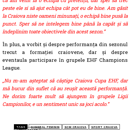
ca am venit la o echipă cu pretenții, dar sper să trec
peste ele si să ajut echipa cât pot eu de bine. Am găsit
la Craiova niste oameni minunați, o echipă bine pusă la
punct. Sper să ne intelegem bine până la capăt și să
îndeplinim toate obiectivele din acest sezon.”
În plus, a vorbit și despre performanța din sezonul
trecut a formației craiovene, dar și despre
eventaula participare în grupele EHF Champions
League.
„Nu m-am așteptat să câștige Craiova Cupa EHF, dar
mă bucur din suflet că au reușit această performanță.
Ne dorim foarte mult să ajungem în grupele Ligii
Campionilor, e un sentiment unic sa joci acolo.”
TAGS
HANDBAL FEMININ
SCM CRAIOVA
SPORT CRAIOVA
TIMEA TATAR