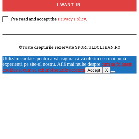
I WANT IN
I've read and accept the
Privacy Policy
.
©Toate drepturile rezervate SPORTULDOLJEAN.RO
Utilizăm cookies pentru a vă asigura că vă oferim cea mai bună
experiență pe site-ul nostru. Află mai multe despre
cum sa folosesti
cookies si cum sa schimbi setarile acestora
Accept
X