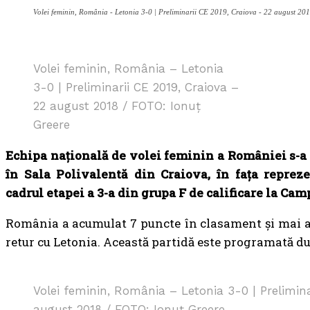
Volei feminin, România - Letonia 3-0 | Preliminarii CE 2019, Craiova - 22 august 20
Volei feminin, România – Letonia
3-0 | Preliminarii CE 2019, Craiova –
22 august 2018 / FOTO: Ionuț
Greere
Echipa națională de volei feminin a României s-a i
în Sala Polivalentă din Craiova, în fața repreze
cadrul etapei a 3-a din grupa F de calificare la Ca
România a acumulat 7 puncte în clasament și mai ar
retur cu Letonia. Această partidă este programată dum
Volei feminin, România – Letonia 3-0 | Prelimina
august 2018 / FOTO: Ionuț Greere