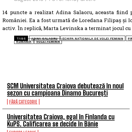
14 puncte a realizat Adina Salaoru, aceasta fiind 
României. Ea a fost urmată de Loredana Filipaș și I
activ. În replică, Marta Levinska a terminat jocul cu
TAGS
ADINA SALAORU
ECHIPA NAȚIONALA DE VOLEI FEMININ
PR
ROMANIA
VOLEI FEMININ
TOP 5 ÎN ACEASTĂ SĂPTĂMÂNĂ
SCM Universitatea Craiova debutează în noul
sezon cu campioana Dinamo București
FĂRĂ CATEGORIE
Universitatea Craiova, egal în Finlanda cu
KuPS. Calificarea se decide în Bănie