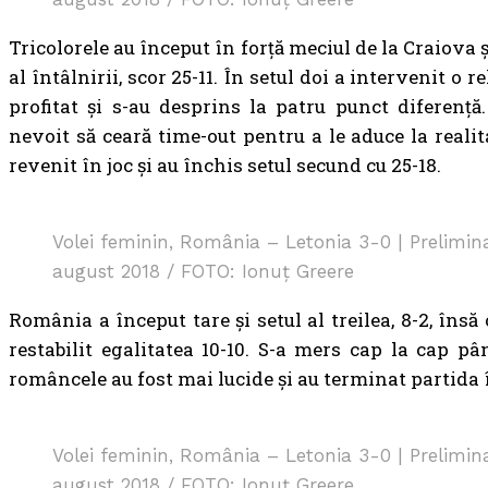
Tricolorele au început în forță meciul de la Craiova 
al întâlnirii, scor 25-11. În setul doi a intervenit o 
profitat și s-au desprins la patru punct diferență
nevoit să ceară time-out pentru a le aduce la reali
revenit în joc și au închis setul secund cu 25-18.
Volei feminin, România – Letonia 3-0 | Prelimina
august 2018 / FOTO: Ionuț Greere
România a început tare și setul al treilea, 8-2, însă
restabilit egalitatea 10-10. S-a mers cap la cap pâ
româncele au fost mai lucide și au terminat partida
Volei feminin, România – Letonia 3-0 | Prelimina
august 2018 / FOTO: Ionuț Greere