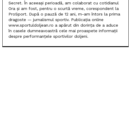
Secret. În aceeași perioadă, am colaborat cu cotidianul
Ora și am fost, pentru o scurtă vreme, corespondent la
ProSport. După o pauză de 12 ani, m-am întors la prima
dragoste — jurnalismul sportiv. Publicația online
www.sportuldoljean.ro a apărut din dorința de a aduce
în casele dumneavoastră cele mai proaspete informații
despre performanțele sportivilor doljeni.
POPULARE
SCM Universitatea Craiova debutează în noul sezon
cu campioana Dinamo București
Universitatea Craiova, egal în Finlanda cu KuPS.