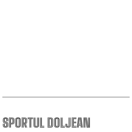
Calificarea se decide în Bănie
SCM Universitatea Craiova participă la Memorialul
„Mircea Pașek” de la Târgu Jiu
Filipe Coelho, despre duelul cu KuPS: „Terenul sintetic
va fi o provocare pentru noi”
Scenariul – Conference League. Adversar facil pentru
campioana României
SPORTUL DOLJEAN