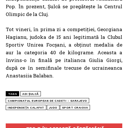
Pop. În prezent, Șulcă se pregătește la Centrul
Olimpic de la Cluj.
Tot vineri, în prima zi a competiției, Georgiana
Hagianu, judoka de 15 ani legitimată la Clubul
Sportiv Unirea Focșani, a obținut medalia de
aur la categoria 40 de kilograme. Aceasta a
învins-o în finală pe italianca Giulia Giorgi,
după ce în semifinale trecuse de ucraineanca
Anastasiia Balaban.
TAGS
ADI ȘULCĂ
CAMPIONATUL EUROPEAN DE CADETI - SARAJEVO
INDEPENDEȚA CALAFAT
JUDO
SPORT CRAIOVA