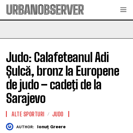
URBANOBSERVER
Judo: Calafeteanul Adi
Șulcă, bronz la Europene
de judo – cadeţi de la
Sarajevo
ALTE SPORTURI
JUDO
Ionuț Greere
AUTHOR: