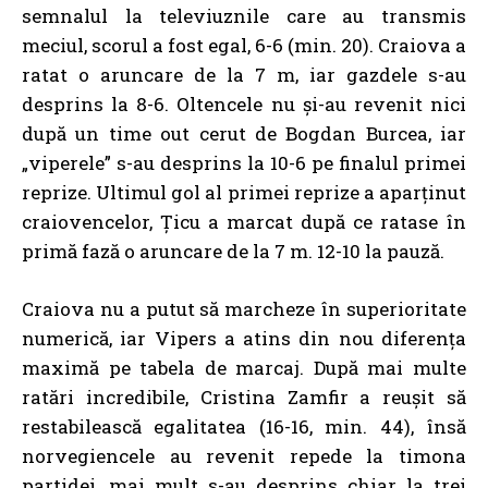
semnalul la televiuznile care au transmis
meciul, scorul a fost egal, 6-6 (min. 20). Craiova a
ratat o aruncare de la 7 m, iar gazdele s-au
desprins la 8-6. Oltencele nu și-au revenit nici
după un time out cerut de Bogdan Burcea, iar
„viperele” s-au desprins la 10-6 pe finalul primei
reprize. Ultimul gol al primei reprize a aparținut
craiovencelor, Țicu a marcat după ce ratase în
primă fază o aruncare de la 7 m. 12-10 la pauză.
Craiova nu a putut să marcheze în superioritate
numerică, iar Vipers a atins din nou diferența
maximă pe tabela de marcaj. După mai multe
ratări incredibile, Cristina Zamfir a reușit să
restabilească egalitatea (16-16, min. 44), însă
norvegiencele au revenit repede la timona
partidei, mai mult s-au desprins chiar la trei