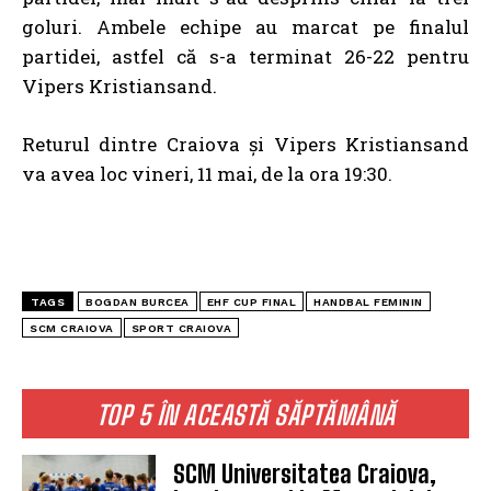
goluri. Ambele echipe au marcat pe finalul
partidei, astfel că s-a terminat 26-22 pentru
Vipers Kristiansand.
Returul dintre Craiova şi Vipers Kristiansand
va avea loc vineri, 11 mai, de la ora 19:30.
TAGS
BOGDAN BURCEA
EHF CUP FINAL
HANDBAL FEMININ
SCM CRAIOVA
SPORT CRAIOVA
TOP 5 ÎN ACEASTĂ SĂPTĂMÂNĂ
SCM Universitatea Craiova,