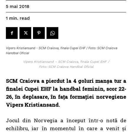
5 mai 2018
read
1
min.
Vipers Kristiansand - SCM Craiova, finala Cupei EHF / Foto: SCM Craiova
Handbal Oficial
Vipers Kristiansand – SCM Craiova, finala Cupei EHF /
Foto: SCM Craiova Handbal Oficial
SCM Craiova a pierdut la 4 goluri manșa tur a
finalei Cupei EHF la handbal feminin, scor 22-
26, în deplasare, în fața formației norvegiene
Vipers Kristiansand.
Jocul din Norvegia a început într-o notă de
echilibru, iar în momentul în care a venit și