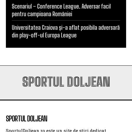
Universitatea Craiova și-a aflat posibila adversară
din play-off-ul Europa League
SPORTUL DOLJEAN
SPORTUL DOLJEAN
SportulDoljean.ro este un site de știri dedicat
sportului. Reflectăm activitatea cluburilor, sportivilor
și evenimentelor sportive din Craiova și din întreg
județul, cu accent pe corectitudine, promptitudine și