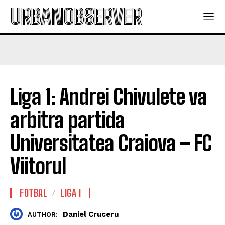
URBANOBSERVER
Liga 1: Andrei Chivulete va
arbitra partida
Universitatea Craiova – FC
Viitorul
FOTBAL
LIGA I
Daniel Cruceru
AUTHOR: