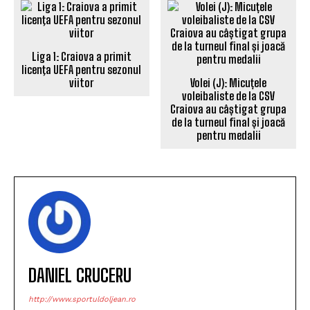
Liga 1: Craiova a primit
Volei (J): Micuțele
licenţa UEFA pentru sezonul
voleibaliste de la CSV
viitor
Craiova au câștigat grupa
de la turneul final și joacă
pentru medalii
DANIEL CRUCERU
http://www.sportuldoljean.ro
Jurnalist sportiv si alternativ realizator emisiuni radio.
Am ales presa online pentru că este singura unde nu
există limite în exprimare