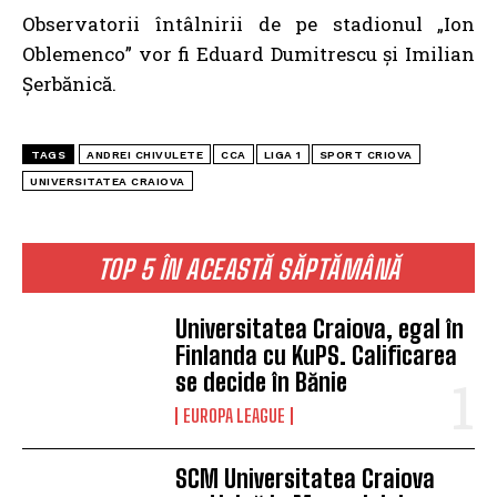
Observatorii întâlnirii de pe stadionul „Ion
Oblemenco” vor fi Eduard Dumitrescu și Imilian
Șerbănică.
TAGS
ANDREI CHIVULETE
CCA
LIGA 1
SPORT CRIOVA
UNIVERSITATEA CRAIOVA
TOP 5 ÎN ACEASTĂ SĂPTĂMÂNĂ
Universitatea Craiova, egal în
Finlanda cu KuPS. Calificarea
se decide în Bănie
EUROPA LEAGUE
SCM Universitatea Craiova