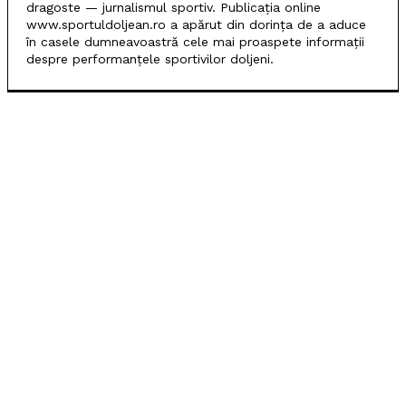
dragoste — jurnalismul sportiv. Publicația online
www.sportuldoljean.ro a apărut din dorința de a aduce
în casele dumneavoastră cele mai proaspete informații
despre performanțele sportivilor doljeni.
POPULARE
SCM Universitatea Craiova debutează în noul sezon
cu campioana Dinamo București
Universitatea Craiova, egal în Finlanda cu KuPS.
Calificarea se decide în Bănie
SCM Universitatea Craiova participă la Memorialul