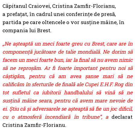
Căpitanul Craiovei, Cristina Zamfir-Florianu,
a prefațat, în cadrul unei conferințe de presă,
partida pe care oltencele o vor susține mâine, în
compania lui Brest.
„Ne aşteaptă un meci foarte greu cu Brest, care are în
componenţă jucătoare de talie mondială. Ne dorim să
facem un meci foarte bun, iar la final să nu avem nimic
să ne reproşăm. Ar fi foarte important pentru noi să
câştigăm, pentru că am avea şanse mari să ne
calificăm în sferturile de finală ale Cupei E.H.F. Rog din
tot sufletul ca iubitorii handbalului să vină să ne
susţină mâine seara, pentru că avem mare nevoie de
ei. Ştiu că şi adversarele se aşteaptă să fie un joc dificil,
cu o atmosferă incendiară în tribune”, a
declarat
Cristina Zamfir-Florianu.