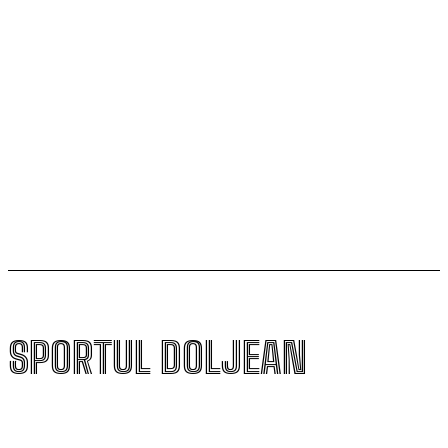
„Mircea Pașek” de la Târgu Jiu
Filipe Coelho, despre duelul cu KuPS: „Terenul sintetic
va fi o provocare pentru noi”
Scenariul – Conference League. Adversar facil pentru
campioana României
SPORTUL DOLJEAN