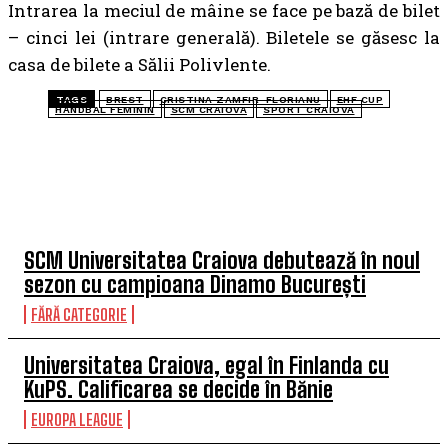
Intrarea la meciul de mâine se face pe bază de bilet
– cinci lei (intrare generală). Biletele se găsesc la
casa de bilete a Sălii Polivlente.
TAGS
BREST
CRISTINA ZAMFIR-FLORIANU
EHF CUP
HANDBAL FEMININ
SCM CRAIOVA
SPORT CRAIOVA
TOP 5 ÎN ACEASTĂ SĂPTĂMÂNĂ
SCM Universitatea Craiova debutează în noul
sezon cu campioana Dinamo București
FĂRĂ CATEGORIE
Universitatea Craiova, egal în Finlanda cu
KuPS. Calificarea se decide în Bănie
EUROPA LEAGUE