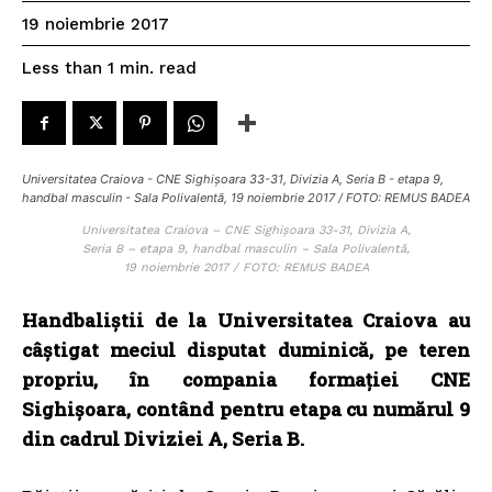
19 noiembrie 2017
read
Less than 1
min.
Universitatea Craiova - CNE Sighișoara 33-31, Divizia A, Seria B - etapa 9,
handbal masculin - Sala Polivalentă, 19 noiembrie 2017 / FOTO: REMUS BADEA
Universitatea Craiova – CNE Sighișoara 33-31, Divizia A,
Seria B – etapa 9, handbal masculin – Sala Polivalentă,
19 noiembrie 2017 / FOTO: REMUS BADEA
Handbaliștii de la Universitatea Craiova au
câștigat meciul disputat duminică, pe teren
propriu, în compania formației CNE
Sighișoara, contând pentru etapa cu numărul 9
din cadrul Diviziei A, Seria B.