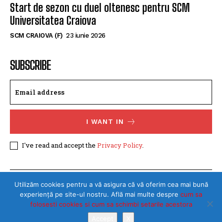
SCM Universitatea Craiova a împrumutat o
tânără handbalistă de la Rapid București
SCM CRAIOVA (F)
30 iulie 2026
Start de sezon cu duel oltenesc pentru SCM
Universitatea Craiova
SCM CRAIOVA (F)
23 iunie 2026
SUBSCRIBE
I WANT IN
I've read and accept the
Privacy Policy
.
Utilizăm cookies pentru a vă asigura că vă oferim cea mai bună
experiență pe site-ul nostru. Află mai multe despre
cum sa
folosesti cookies si cum sa schimbi setarile acestora
Accept
X
©Toate drepturile rezervate SPORTULDOLJEAN.RO