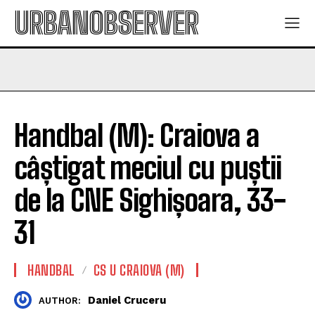
URBANOBSERVER
Handbal (M): Craiova a
câștigat meciul cu puștii
de la CNE Sighișoara, 33-
31
HANDBAL
CS U CRAIOVA (M)
Daniel Cruceru
AUTHOR: