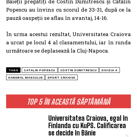
Băieții pregătiți de Costin Dumitrescu și Cătălin
Popescu au învins cu scorul de 33-31, după ce la
pauză oaspeții se aflau în avantaj, 14-16.
În urma acestui rezultat, Universitatea Craiova
a urcat pe locul 4 al clasamentului, iar în runda
următoare se deplasează la Cluj-Napoca.
TAGS
CATALIN POPESCU
COSTIN DUMITRESCU
DIVIZIA A
HANDBAL MASCULIN
SPORT CRAIOVA
TOP 5 ÎN ACEASTĂ SĂPTĂMÂNĂ
Universitatea Craiova, egal în
Finlanda cu KuPS. Calificarea
se decide în Bănie