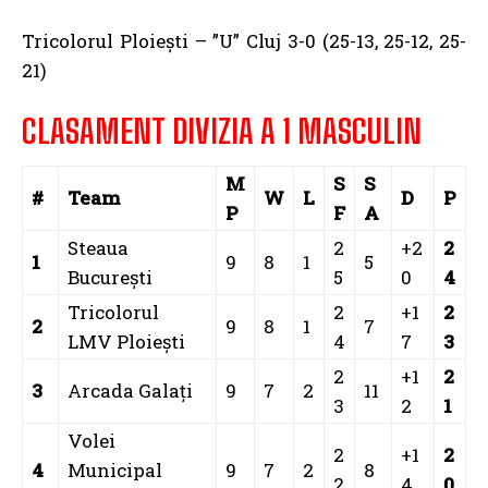
Tricolorul Ploiești – ”U” Cluj 3-0 (25-13, 25-12, 25-
21)
CLASAMENT DIVIZIA A 1 MASCULIN
M
S
S
#
Team
W
L
D
P
P
F
A
Steaua
2
+2
2
1
9
8
1
5
București
5
0
4
Tricolorul
2
+1
2
2
9
8
1
7
LMV Ploiești
4
7
3
2
+1
2
3
Arcada Galați
9
7
2
11
3
2
1
Volei
2
+1
2
4
Municipal
9
7
2
8
2
4
0