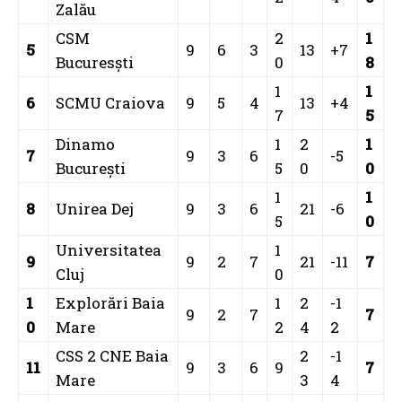
Zalău
CSM
2
1
5
9
6
3
13
+7
Bucuresști
0
8
1
1
6
SCMU Craiova
9
5
4
13
+4
7
5
Dinamo
1
2
1
7
9
3
6
-5
București
5
0
0
1
1
8
Unirea Dej
9
3
6
21
-6
5
0
Universitatea
1
9
9
2
7
21
-11
7
Cluj
0
1
Explorări Baia
1
2
-1
9
2
7
7
0
Mare
2
4
2
CSS 2 CNE Baia
2
-1
11
9
3
6
9
7
Mare
3
4