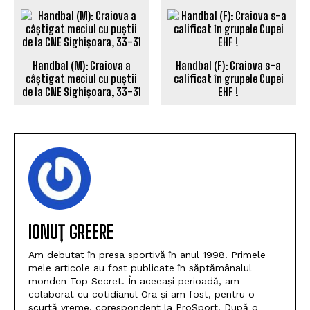
Handbal (M): Craiova a
Handbal (F): Craiova s-a
câștigat meciul cu puștii
calificat în grupele Cupei
de la CNE Sighișoara, 33-31
EHF !
IONUȚ GREERE
Am debutat în presa sportivă în anul 1998. Primele
mele articole au fost publicate în săptămânalul
monden Top Secret. În aceeași perioadă, am
colaborat cu cotidianul Ora și am fost, pentru o
scurtă vreme, corespondent la ProSport. După o