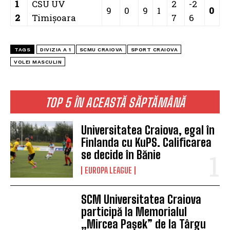
1
CSU UV
2
-2
9
0
9
1
0
2
Timişoara
7
6
TAGS
DIVIZIA A 1
SCMU CRAIOVA
SPORT CRAIOVA
VOLEI MASCULIN
TOP 5 ÎN ACEASTĂ SĂPTĂMÂNĂ
Universitatea Craiova, egal în
Finlanda cu KuPS. Calificarea
se decide în Bănie
EUROPA LEAGUE
SCM Universitatea Craiova
participă la Memorialul
„Mircea Pașek” de la Târgu